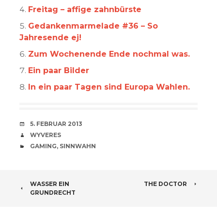
Freitag – affige zahnbürste
Gedankenmarmelade #36 – So
Jahresende ej!
Zum Wochenende Ende nochmal was.
Ein paar Bilder
In ein paar Tagen sind Europa Wahlen.
VERABREDUNG
5. FEBRUAR 2013
VERFASSER
WYVERES
CATEGORIES
GAMING
,
SINNWAHN
BEITRAGSNAVIGATION
WASSER EIN
THE DOCTOR
GRUNDRECHT