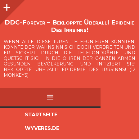
Seitenleiste
O
p
e
n
i
d
e
b
a
s
r
DDC-Forever – Bekloppte Überall! Epidemie
Des Irrsinns!
WENN ALLE DIESE IRREN TELEFONIEREN KÖNNTEN,
KÖNNTE DER WAHNSINN SICH DOCH VERBREITEN UND
ER SICKERT DURCH DIE TELEFONDRÄHTE UND
QUETSCHT SICH IN DIE OHREN DER GANZEN ARMEN
GESUNDEN BEVÖLKERUNG UND INFIZIERT SIE!
BEKLOPPTE ÜBERALL! EPIDEMIE DES IRRSINNS! (12
MONKEYS)
MENÜ
ZUM
STARTSEITE
INHALT
WYVERES.DE
SPRINGEN