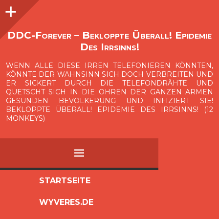
Seitenleiste
O
p
e
n
i
d
e
b
a
s
r
DDC-Forever – Bekloppte Überall! Epidemie
Des Irrsinns!
WENN ALLE DIESE IRREN TELEFONIEREN KÖNNTEN,
KÖNNTE DER WAHNSINN SICH DOCH VERBREITEN UND
ER SICKERT DURCH DIE TELEFONDRÄHTE UND
QUETSCHT SICH IN DIE OHREN DER GANZEN ARMEN
GESUNDEN BEVÖLKERUNG UND INFIZIERT SIE!
BEKLOPPTE ÜBERALL! EPIDEMIE DES IRRSINNS! (12
MONKEYS)
MENÜ
ZUM
STARTSEITE
INHALT
WYVERES.DE
SPRINGEN