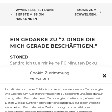
BEITRAGSNAVIGATION
WYVERES SPIELT DUNE
MUSIK ZUM
2 ERSTE MISSION
SCHWELGEN.
HARKONNEN
EIN GEDANKE ZU “
2 DINGE DIE
MICH GERADE BESCHÄFTIGEN.
”
STONED
Sandro, ich tue mir keine 110 Minuten Doku
an, ohne dass du mal was dazu schreibst?
Cookie-Zustimmung
„Dinge die mich gerade beschäftigen“ – „Muss
verwalten
noch Klopapier kaufen./Dumme Kunden
wieder/Arghs! Politiker in den Müll/…“
Um dir ein optimales Erlebnis zu bieten, verwenden wir Technologien
wie Cookies, um Geräteinformationen zu speichern und/oder darauf
Ich bitte dich in Zukunft ein paar passendere
zuzugreifen. Wenn du diesen Technologien zustimmst, können wir
Daten wie das Surfverhalten oder eindeutige IDs auf dieser Website
Titel für deine Artikel dir auszudenken, etwas
verarbeiten. Wenn du deine Zustimmung nicht erteilst oder
dass einen nicht sketpisch blicken lässt. Und
zurückziehst, können bestimmte Merkmale und Funktionen