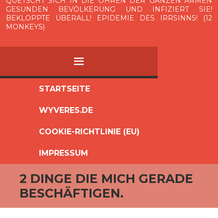
QUETSCHT SICH IN DIE OHREN DER GANZEN ARMEN
GESUNDEN BEVÖLKERUNG UND INFIZIERT SIE!
BEKLOPPTE ÜBERALL! EPIDEMIE DES IRRSINNS! (12
MONKEYS)
MENÜ
ZUM
STARTSEITE
INHALT
WYVERES.DE
SPRINGEN
COOKIE-RICHTLINIE (EU)
IMPRESSUM
2 DINGE DIE MICH GERADE
BESCHÄFTIGEN.