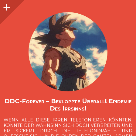
Seitenleiste
O
p
e
n
i
d
e
b
a
s
r
DDC-Forever – Bekloppte Überall! Epidemie
Des Irrsinns!
WENN ALLE DIESE IRREN TELEFONIEREN KÖNNTEN,
KÖNNTE DER WAHNSINN SICH DOCH VERBREITEN UND
ER SICKERT DURCH DIE TELEFONDRÄHTE UND