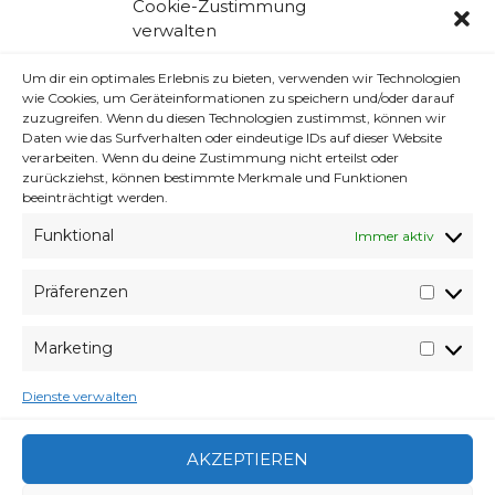
Cookie-Zustimmung
verwalten
Alben sollen als Auftragswerke definiert werden,
damit Nutzungsrechte nicht nach 35 Jahren an
Um dir ein optimales Erlebnis zu bieten, verwenden wir Technologien
Bands zurückfallen
wie Cookies, um Geräteinformationen zu speichern und/oder darauf
zuzugreifen. Wenn du diesen Technologien zustimmst, können wir
Die Medienindustrie gibt sich bei ihrer
Daten wie das Surfverhalten oder eindeutige IDs auf dieser Website
Lobbyarbeit zu Ausweitung von
verarbeiten. Wenn du deine Zustimmung nicht erteilst oder
Monopolansprüchen stets als Schützerin
zurückziehst, können bestimmte Merkmale und Funktionen
benachteiligter Urheber. Die aktuellen Pläne der
beeinträchtigt werden.
Musikindustrie in den USA zeigen jedoch, dass
Funktional
zwischen den beiden Gruppen ein erheblicher
Immer aktiv
Interessenkonflikt besteht.
Präferenzen
Präfer
Marketing
Market
Ich weiß nicht was ich jetzt schlimmer finden
soll, den Musik Artikel oder das zeug da mit
Dienste verwalten
Monsanto. Über beides habe ich schon so oft
was gesagt.
AKZEPTIEREN