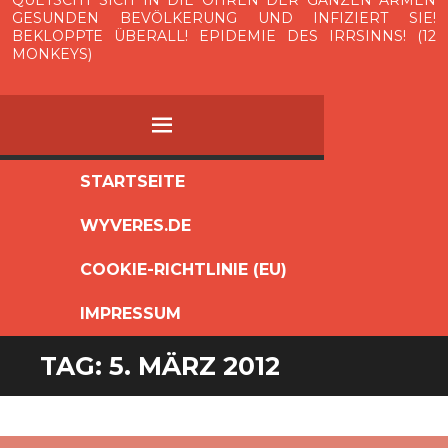
QUETSCHT SICH IN DIE OHREN DER GANZEN ARMEN
GESUNDEN BEVÖLKERUNG UND INFIZIERT SIE!
BEKLOPPTE ÜBERALL! EPIDEMIE DES IRRSINNS! (12
MONKEYS)
MENÜ
ZUM
STARTSEITE
INHALT
WYVERES.DE
SPRINGEN
COOKIE-RICHTLINIE (EU)
IMPRESSUM
TAG:
5. MÄRZ 2012