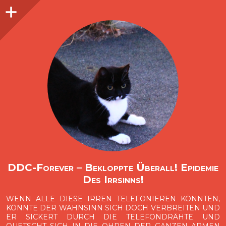
Seitenleiste
O
p
e
n
i
d
e
b
a
s
r
DDC-Forever – Bekloppte Überall! Epidemie
Des Irrsinns!
WENN ALLE DIESE IRREN TELEFONIEREN KÖNNTEN,
KÖNNTE DER WAHNSINN SICH DOCH VERBREITEN UND
ER SICKERT DURCH DIE TELEFONDRÄHTE UND