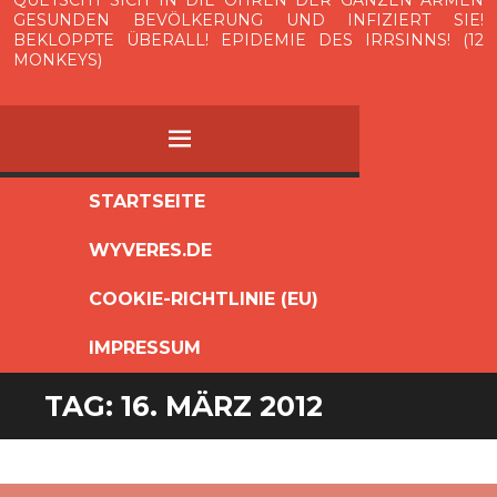
QUETSCHT SICH IN DIE OHREN DER GANZEN ARMEN
GESUNDEN BEVÖLKERUNG UND INFIZIERT SIE!
BEKLOPPTE ÜBERALL! EPIDEMIE DES IRRSINNS! (12
MONKEYS)
MENÜ
ZUM
STARTSEITE
INHALT
WYVERES.DE
SPRINGEN
COOKIE-RICHTLINIE (EU)
IMPRESSUM
TAG:
16. MÄRZ 2012