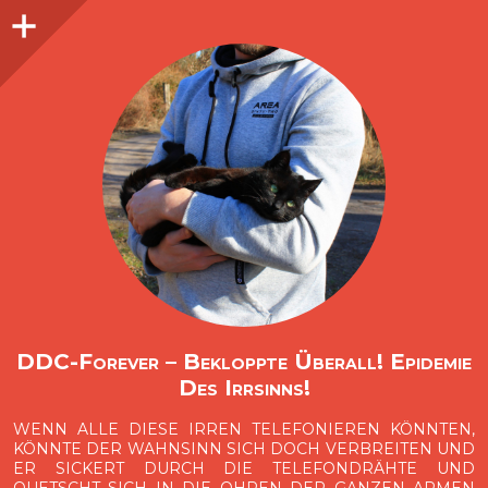
Seitenleiste
O
p
e
n
i
d
e
b
a
s
r
DDC-Forever – Bekloppte Überall! Epidemie
Des Irrsinns!
WENN ALLE DIESE IRREN TELEFONIEREN KÖNNTEN,
KÖNNTE DER WAHNSINN SICH DOCH VERBREITEN UND
ER SICKERT DURCH DIE TELEFONDRÄHTE UND