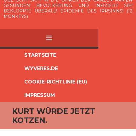
QUETSCHT SICH IN DIE OHREN DER GANZEN ARMEN
GESUNDEN BEVÖLKERUNG UND INFIZIERT SIE!
BEKLOPPTE ÜBERALL! EPIDEMIE DES IRRSINNS! (12
MONKEYS)
MENÜ
ZUM
STARTSEITE
INHALT
WYVERES.DE
SPRINGEN
COOKIE-RICHTLINIE (EU)
IMPRESSUM
KURT WÜRDE JETZT
KOTZEN.