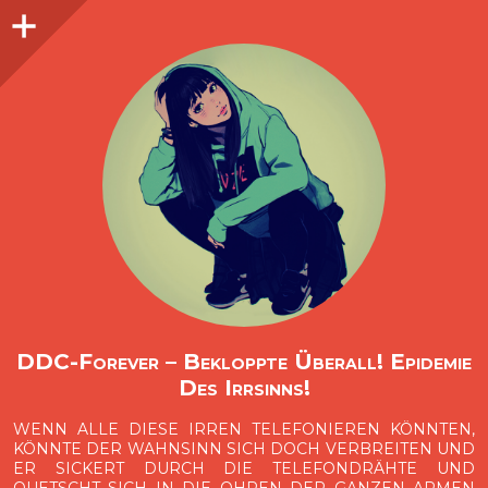
Seitenleiste
O
p
e
n
i
d
e
b
a
s
r
DDC-Forever – Bekloppte Überall! Epidemie
Des Irrsinns!
WENN ALLE DIESE IRREN TELEFONIEREN KÖNNTEN,
KÖNNTE DER WAHNSINN SICH DOCH VERBREITEN UND
ER SICKERT DURCH DIE TELEFONDRÄHTE UND