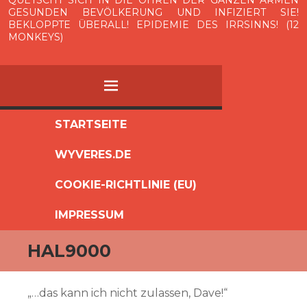
QUETSCHT SICH IN DIE OHREN DER GANZEN ARMEN
GESUNDEN BEVÖLKERUNG UND INFIZIERT SIE!
BEKLOPPTE ÜBERALL! EPIDEMIE DES IRRSINNS! (12
MONKEYS)
MENÜ
ZUM
STARTSEITE
INHALT
WYVERES.DE
SPRINGEN
COOKIE-RICHTLINIE (EU)
IMPRESSUM
HAL9000
„…das kann ich nicht zulassen, Dave!“