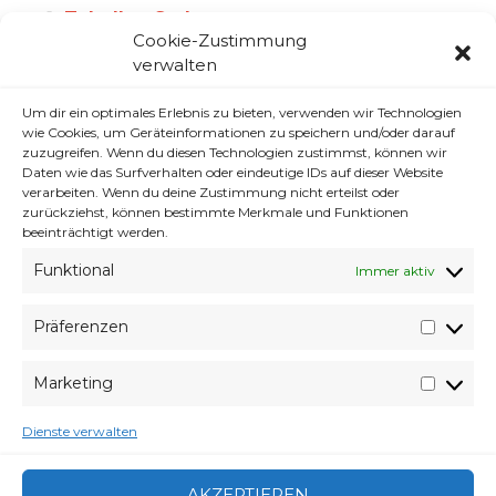
Tabellen Styles
Cookie-Zustimmung
CSS Contra Form Elemente
verwalten
Sonnenschein und andere absurde
Um dir ein optimales Erlebnis zu bieten, verwenden wir Technologien
Dinge
wie Cookies, um Geräteinformationen zu speichern und/oder darauf
zuzugreifen. Wenn du diesen Technologien zustimmst, können wir
echt checker Deutsch.
Daten wie das Surfverhalten oder eindeutige IDs auf dieser Website
verarbeiten. Wenn du deine Zustimmung nicht erteilst oder
Was soll man da noch sagen.
zurückziehst, können bestimmte Merkmale und Funktionen
Aj und das WeTab
beeinträchtigt werden.
Funktional
Ein paar Bilder
Immer aktiv
Gedankenmarmelade #6 – dumme
Präferenzen
Sprüche Freitag
Präfer
Marketing
Market
VERABREDUNG
9. DEZEMBER 2011
Dienste verwalten
VERFASSER
WYVERES
CATEGORIES
ARCHIV
AKZEPTIEREN