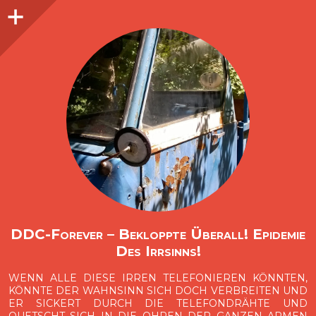
Seitenleiste
O
p
e
n
i
d
e
b
a
s
r
DDC-Forever – Bekloppte Überall! Epidemie
Des Irrsinns!
WENN ALLE DIESE IRREN TELEFONIEREN KÖNNTEN,
KÖNNTE DER WAHNSINN SICH DOCH VERBREITEN UND
ER SICKERT DURCH DIE TELEFONDRÄHTE UND