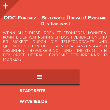
Seitenleiste
O
p
e
n
i
d
e
b
a
s
r
DDC-Forever – Bekloppte Überall! Epidemie
Des Irrsinns!
WENN ALLE DIESE IRREN TELEFONIEREN KÖNNTEN,
KÖNNTE DER WAHNSINN SICH DOCH VERBREITEN UND
ER SICKERT DURCH DIE TELEFONDRÄHTE UND
QUETSCHT SICH IN DIE OHREN DER GANZEN ARMEN
GESUNDEN BEVÖLKERUNG UND INFIZIERT SIE!
BEKLOPPTE ÜBERALL! EPIDEMIE DES IRRSINNS! (12
MONKEYS)
MENÜ
ZUM
STARTSEITE
INHALT
WYVERES.DE
SPRINGEN