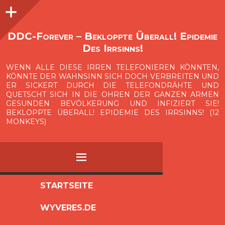
Seitenleiste
O
p
e
n
i
d
e
b
a
s
r
DDC-Forever – Bekloppte Überall! Epidemie
Des Irrsinns!
WENN ALLE DIESE IRREN TELEFONIEREN KÖNNTEN,
KÖNNTE DER WAHNSINN SICH DOCH VERBREITEN UND
ER SICKERT DURCH DIE TELEFONDRÄHTE UND
QUETSCHT SICH IN DIE OHREN DER GANZEN ARMEN
GESUNDEN BEVÖLKERUNG UND INFIZIERT SIE!
BEKLOPPTE ÜBERALL! EPIDEMIE DES IRRSINNS! (12
MONKEYS)
MENÜ
ZUM
STARTSEITE
INHALT
WYVERES.DE
SPRINGEN