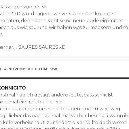
lasse idee von dir! ^^
wann? xD würd sagen… wir versuchens in knapp 2
monaten, denn dann sieht seine neue bude eig immer
noch aus wie sau und wir haben was zu meckern und so
^^
harhar…. SAURES SAURES xD
4. NOVEMBER 2010 UM 13:58
KONNIGITO
rstmal hab ich gesagt andere leute, dass schließt
ichtmal ein geschlecht ein.
und das andere: immer noch rügen und zu weit weg.
sagt lieber das nächste mal mal vorher bescheid wenn ih
n köln vorbeischaut. zumindest silver sollte doch wissen