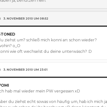
Haben ja, benutzen nein.
3. NOVEMBER 2010 UM 08:52
STONED
du ziehst um? schließ mich konni an: schon wieder?
wohin? o_O
konni wie oft wechselst du deine unterwäsch? :D
3. NOVEMBER 2010 UM 23:01
VOMI
Ich hab mal wieder mein PW vergessen xD
Aber du ziehst echt sowas von häufig um, hab ich mich j