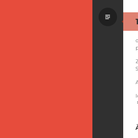
Standa
p