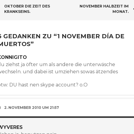
BEITRAGSNAVIGATION
OKTOBER DIE ZEIT DES
NOVEMBER HALBZEIT IM
KRANKSEINS.
MONAT.
6 GEDANKEN ZU “
1 NOVEMBER DÍA DE
MUERTOS
”
KONNIGITO
du ziehst ja öfter um als andere die unterwäsche
wechseln. und dabei ist umziehen sowas ätzendes
btw: DU hast nen skype account? o.O
2. NOVEMBER 2010 UM 21:57
WYVERES