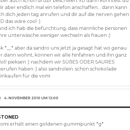
aber auch schon drübr beschwert xD dann könntest du
dir aber endlich mal ein telefon anschaffen… dann kann
ich dich jeden tag anrufen und dir auf die nerven gehen
D das wäre cool :)
und ich hab die befürchtung, dass männliche personen
ihre unterwäsche weniger wechseln als frauen ;)
ok *__* aber da sandro uns jetzt ja gesagt hat wo genau
er dann wohnt, können wir alle hinfahren und ihn ganz
doll pieksen :) nachdem wir SÜßES ODER SAURES
gerufen haben :) also sandrolein. schön schokolade
einkaufen für die vomi
4. NOVEMBER 2010 UM 12:00
STONED
vomi erhält einen goldenen gummipunkt *g*