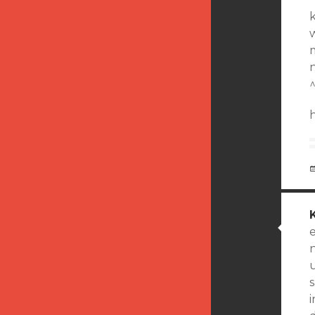
k
e
n
i