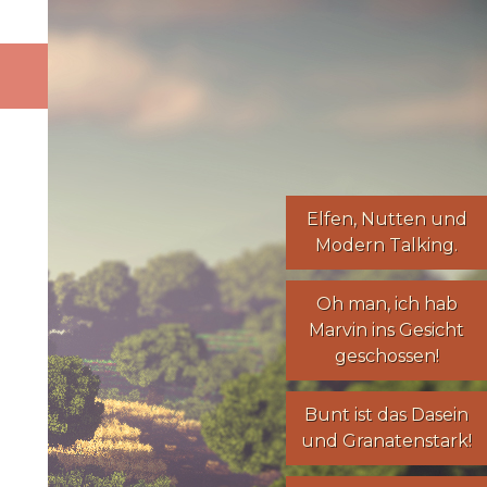
Elfen
,
Nutten
und
Modern Talking
.
Oh man, ich hab
Marvin ins Gesicht
geschossen!
Bunt ist das Dasein
und Granatenstark!