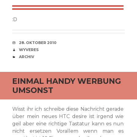
:D
VERABREDUNG
28. OKTOBER 2010
VERFASSER
WYVERES
CATEGORIES
ARCHIV
EINMAL HANDY WERBUNG
UMSONST
Wisst ihr ich schreibe diese Nachricht gerade
über mein neues HTC desire ist irgend wie
geil aber eine richtige Tastatur kann es nun
nicht ersetzen Vorallem wenn man es