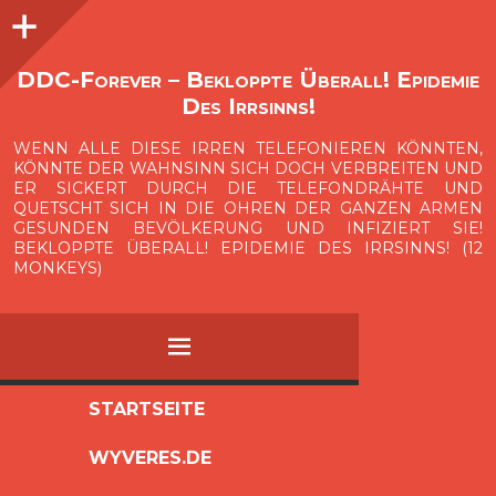
Seitenleiste
O
p
e
n
i
d
e
b
a
s
r
DDC-Forever – Bekloppte Überall! Epidemie
Des Irrsinns!
WENN ALLE DIESE IRREN TELEFONIEREN KÖNNTEN,
KÖNNTE DER WAHNSINN SICH DOCH VERBREITEN UND
ER SICKERT DURCH DIE TELEFONDRÄHTE UND
QUETSCHT SICH IN DIE OHREN DER GANZEN ARMEN
GESUNDEN BEVÖLKERUNG UND INFIZIERT SIE!
BEKLOPPTE ÜBERALL! EPIDEMIE DES IRRSINNS! (12
MONKEYS)
MENÜ
ZUM
STARTSEITE
INHALT
WYVERES.DE
SPRINGEN