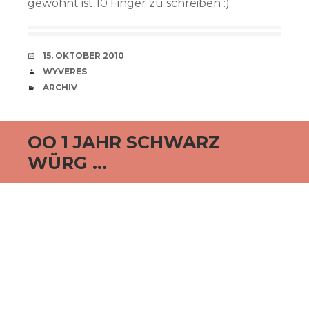
gewöhnt ist 10 Finger zu schreiben :)
VERABREDUNG
15. OKTOBER 2010
VERFASSER
WYVERES
CATEGORIES
ARCHIV
OO 1 JAHR SCHWARZ
WÜRG …