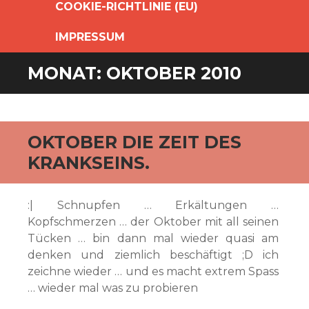
COOKIE-RICHTLINIE (EU)
IMPRESSUM
MONAT:
OKTOBER 2010
OKTOBER DIE ZEIT DES
KRANKSEINS.
:| Schnupfen … Erkältungen …
Kopfschmerzen … der Oktober mit all seinen
Tücken … bin dann mal wieder quasi am
denken und ziemlich beschäftigt ;D ich
zeichne wieder … und es macht extrem Spass
… wieder mal was zu probieren