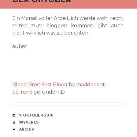
Ein Monat voller Arbeit, ich werde wohl recht
selten zum bloggen kommen, gibt auch
nicht wirklich was zu berichten.
außer
Blood Bros: First Blood
by
maddecent
bei
rené
gefunden ;D
VERABREDUNG
7. OKTOBER 2010
VERFASSER
WYVERES
CATEGORIES
ARCHIV