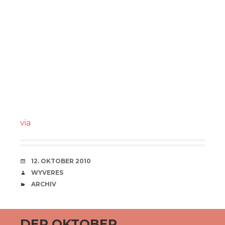
via
VERABREDUNG
12. OKTOBER 2010
VERFASSER
WYVERES
CATEGORIES
ARCHIV
DER OKTOBER