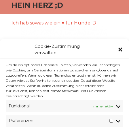
HEIN HERZ ;D
Ich hab sowas wie ein ♥ für Hunde :D
Cookie-Zustimmung
verwalten
Um dir ein optimales Erlebnis zu bieten, verwenden wir Technologien
wie Cookies, um Geräteinformationen zu speichern und/oder darauf
zuzugreifen. Wenn du diesen Technologien zustimmst, können wir
Daten wie das Surfverhalten oder eindeutige IDs auf dieser Website
verarbeiten. Wenn du deine Zustimmung nicht erteilst oder
zurückziehst, können bestimmte Merkmale und Funktionen
beeinträchtigt werden.
Funktional
Immer aktiv
aber mal was anderes. Ich hab derzeit Zwei,
Präferenzen
Präfer
Drei Posts in der Mache die etwas länger