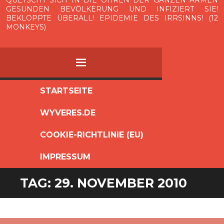
GESUNDEN BEVÖLKERUNG UND INFIZIERT SIE!
BEKLOPPTE ÜBERALL! EPIDEMIE DES IRRSINNS! (12
MONKEYS)
MENÜ
ZUM
STARTSEITE
INHALT
WYVERES.DE
SPRINGEN
COOKIE-RICHTLINIE (EU)
IMPRESSUM
TAG:
29. NOVEMBER 2010