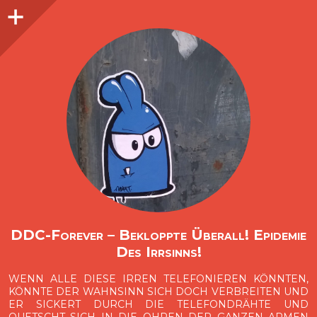
Seitenleiste
O
p
e
n
i
d
e
b
a
s
r
DDC-Forever – Bekloppte Überall! Epidemie
Des Irrsinns!
WENN ALLE DIESE IRREN TELEFONIEREN KÖNNTEN,
KÖNNTE DER WAHNSINN SICH DOCH VERBREITEN UND
ER SICKERT DURCH DIE TELEFONDRÄHTE UND
QUETSCHT SICH IN DIE OHREN DER GANZEN ARMEN