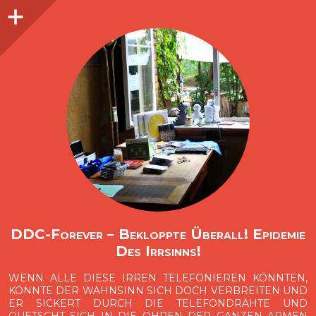
Seitenleiste
O
p
e
n
i
d
e
b
a
s
r
DDC-Forever – Bekloppte Überall! Epidemie
Des Irrsinns!
WENN ALLE DIESE IRREN TELEFONIEREN KÖNNTEN,
KÖNNTE DER WAHNSINN SICH DOCH VERBREITEN UND
ER SICKERT DURCH DIE TELEFONDRÄHTE UND