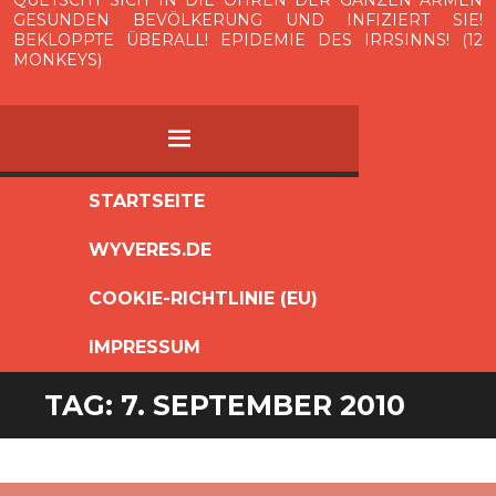
QUETSCHT SICH IN DIE OHREN DER GANZEN ARMEN
GESUNDEN BEVÖLKERUNG UND INFIZIERT SIE!
BEKLOPPTE ÜBERALL! EPIDEMIE DES IRRSINNS! (12
MONKEYS)
MENÜ
ZUM
STARTSEITE
INHALT
WYVERES.DE
SPRINGEN
COOKIE-RICHTLINIE (EU)
IMPRESSUM
TAG:
7. SEPTEMBER 2010