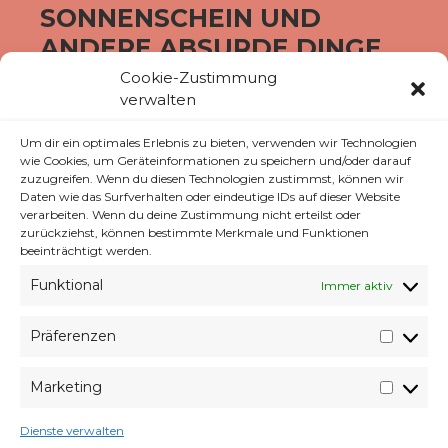
SONNENSCHEIN UND
ANDERE ABSURDE DINGE
Cookie-Zustimmung
verwalten
Um dir ein optimales Erlebnis zu bieten, verwenden wir Technologien
wie Cookies, um Geräteinformationen zu speichern und/oder darauf
zuzugreifen. Wenn du diesen Technologien zustimmst, können wir
Daten wie das Surfverhalten oder eindeutige IDs auf dieser Website
verarbeiten. Wenn du deine Zustimmung nicht erteilst oder
zurückziehst, können bestimmte Merkmale und Funktionen
beeinträchtigt werden.
Funktional
Immer aktiv
Präferenzen
Präfer
wie im Anzug rum laufen oder den
Marketing
gesamten Freitag auf den Bildschirmarbeiter
Market
Picdump zu warten ;D
Dienste verwalten