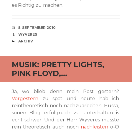
es Richtig zu machen.
VERABREDUNG
5. SEPTEMBER 2010
VERFASSER
WYVERES
CATEGORIES
ARCHIV
MUSIK: PRETTY LIGHTS,
PINK FLOYD,…
Ja, wo blieb denn mein Post gestern?
Vorgestern
zu spät und heute hab ich
reintheoretisch noch nachzuarbeiten. Hussa,
sonen Blog erfolgreich zu unterhalten is
echt schwer. Und der Herr Wyveres müsste
rein theoretisch auch noch
nachleisten
o-O