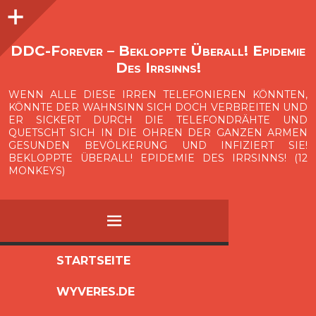
Seitenleiste
O
p
e
n
i
d
e
b
a
s
r
DDC-Forever – Bekloppte Überall! Epidemie
Des Irrsinns!
WENN ALLE DIESE IRREN TELEFONIEREN KÖNNTEN,
KÖNNTE DER WAHNSINN SICH DOCH VERBREITEN UND
ER SICKERT DURCH DIE TELEFONDRÄHTE UND
QUETSCHT SICH IN DIE OHREN DER GANZEN ARMEN
GESUNDEN BEVÖLKERUNG UND INFIZIERT SIE!
BEKLOPPTE ÜBERALL! EPIDEMIE DES IRRSINNS! (12
MONKEYS)
MENÜ
ZUM
STARTSEITE
INHALT
WYVERES.DE
SPRINGEN