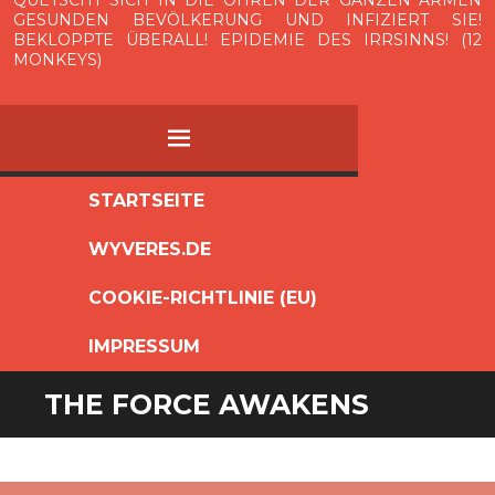
QUETSCHT SICH IN DIE OHREN DER GANZEN ARMEN
GESUNDEN BEVÖLKERUNG UND INFIZIERT SIE!
BEKLOPPTE ÜBERALL! EPIDEMIE DES IRRSINNS! (12
MONKEYS)
MENÜ
ZUM
STARTSEITE
INHALT
WYVERES.DE
SPRINGEN
COOKIE-RICHTLINIE (EU)
IMPRESSUM
THE FORCE AWAKENS