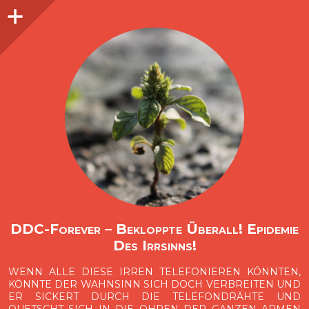
Seitenleiste
O
p
e
n
i
d
e
b
a
s
r
DDC-Forever – Bekloppte Überall! Epidemie
Des Irrsinns!
WENN ALLE DIESE IRREN TELEFONIEREN KÖNNTEN,
KÖNNTE DER WAHNSINN SICH DOCH VERBREITEN UND
ER SICKERT DURCH DIE TELEFONDRÄHTE UND