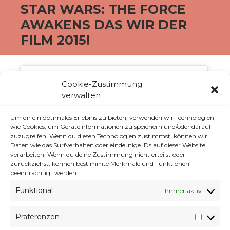
STAR WARS: THE FORCE
AWAKENS DAS WIR DER
FILM 2015!
Cookie-Zustimmung
verwalten
Um dir ein optimales Erlebnis zu bieten, verwenden wir Technologien
Klicke auf "Ich stimme zu", um Youtube zu
wie Cookies, um Geräteinformationen zu speichern und/oder darauf
aktivieren
zuzugreifen. Wenn du diesen Technologien zustimmst, können wir
Cookie-Richtlinie
Daten wie das Surfverhalten oder eindeutige IDs auf dieser Website
verarbeiten. Wenn du deine Zustimmung nicht erteilst oder
zurückziehst, können bestimmte Merkmale und Funktionen
ICH STIMME ZU
beeinträchtigt werden.
Funktional
Immer aktiv
Präferenzen
Präfer