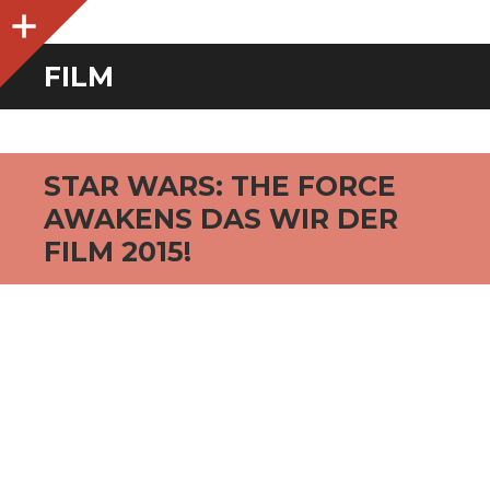
O
p
e
n
i
d
e
b
a
s
r
FILM
STAR WARS: THE FORCE
AWAKENS DAS WIR DER
FILM 2015!