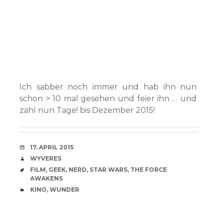
Ich sabber noch immer und hab ihn nun
schon > 10 mal gesehen und feier ihn … und
zähl nun Tage! bis Dezember 2015!
VERABREDUNG
17. APRIL 2015
VERFASSER
WYVERES
SCHLAGWÖRTER
FILM
,
GEEK
,
NERD
,
STAR WARS
,
THE FORCE
AWAKENS
CATEGORIES
KINO
,
WUNDER