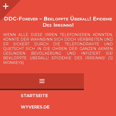
Seitenleiste
O
p
e
n
i
d
e
b
a
s
r
DDC-Forever – Bekloppte Überall! Epidemie
Des Irrsinns!
WENN ALLE DIESE IRREN TELEFONIEREN KÖNNTEN,
KÖNNTE DER WAHNSINN SICH DOCH VERBREITEN UND
ER SICKERT DURCH DIE TELEFONDRÄHTE UND
QUETSCHT SICH IN DIE OHREN DER GANZEN ARMEN
GESUNDEN BEVÖLKERUNG UND INFIZIERT SIE!
BEKLOPPTE ÜBERALL! EPIDEMIE DES IRRSINNS! (12
MONKEYS)
MENÜ
ZUM
STARTSEITE
INHALT
WYVERES.DE
SPRINGEN