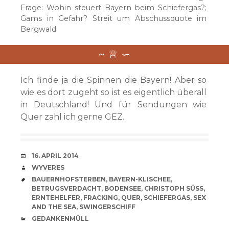
Frage: Wohin steuert Bayern beim Schiefergas?;
Gams in Gefahr? Streit um Abschussquote im
Bergwald
Ich finde ja die Spinnen die Bayern! Aber so
wie es dort zugeht so ist es eigentlich überall
in Deutschland! Und für Sendungen wie
Quer zahl ich gerne GEZ.
VERABREDUNG
16. APRIL 2014
VERFASSER
WYVERES
SCHLAGWÖRTER
BAUERNHOFSTERBEN
,
BAYERN-KLISCHEE
,
BETRUGSVERDACHT
,
BODENSEE
,
CHRISTOPH SÜSS
,
ERNTEHELFER
,
FRACKING
,
QUER
,
SCHIEFERGAS
,
SEX
AND THE SEA
,
SWINGERSCHIFF
CATEGORIES
GEDANKENMÜLL