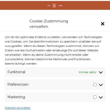
Kritik und Satire mit Christoph Süß. Ganze
Cookie-Zustimmung
Sendung vom 10.04.14. Themen u.a.: Sex and the
verwalten
Sea: Ärger um Swingerschiff am Bodensee;
Erntehelfer als Wähler: Betrugsverdacht in
Um dir ein optimales Erlebnis zu bieten, verwenden wir Technologien
Geiselhöring; Bayern-Klischee ade: Das
wie Cookies, um Geräteinformationen zu speichern und/oder darauf
unaufhaltsame Bauernhofsterben; Die Fracking-
zuzugreifen. Wenn du diesen Technologien zustimmst, können wir
Frage: Wohin steuert Bayern beim Schiefergas?;
Daten wie das Surfverhalten oder eindeutige IDs auf dieser Website
Gams in Gefahr? Streit um Abschussquote im
verarbeiten. Wenn du deine Zustimmung nicht erteilst oder
Bergwald
zurückziehst, können bestimmte Merkmale und Funktionen
beeinträchtigt werden.
Funktional
Immer aktiv
Ich finde ja die Spinnen die Bayern! Aber so
Präferenzen
Präfer
wie es dort zugeht so ist es eigentlich überall
in Deutschland! Und für Sendungen wie
Marketing
Market
Quer zahl ich gerne GEZ.
Dienste verwalten