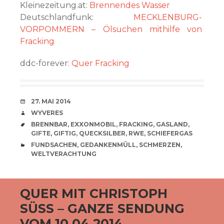
Kleinezeitung.at:
Brennendes Wasser
Deutschlandfunk:
MECKLENBURG-
VORPOMMERN – Ölsuchen mithilfe von
Fracking
ddc-forever:
Quer Fracking
VERABREDUNG
27. MAI 2014
VERFASSER
WYVERES
SCHLAGWÖRTER
BRENNBAR
,
EXXONMOBIL
,
FRACKING
,
GASLAND
,
GIFTE
,
GIFTIG
,
QUECKSILBER
,
RWE
,
SCHIEFERGAS
CATEGORIES
FUNDSACHEN
,
GEDANKENMÜLL
,
SCHMERZEN
,
WELTVERACHTUNG
QUER MIT CHRISTOPH
SÜSS – GANZE SENDUNG V
OM 10.04.2014