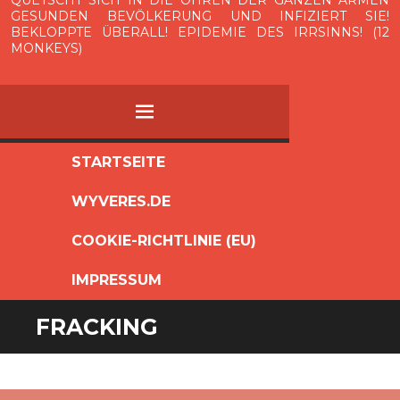
QUETSCHT SICH IN DIE OHREN DER GANZEN ARMEN
GESUNDEN BEVÖLKERUNG UND INFIZIERT SIE!
BEKLOPPTE ÜBERALL! EPIDEMIE DES IRRSINNS! (12
MONKEYS)
MENÜ
ZUM
STARTSEITE
INHALT
WYVERES.DE
SPRINGEN
COOKIE-RICHTLINIE (EU)
IMPRESSUM
FRACKING