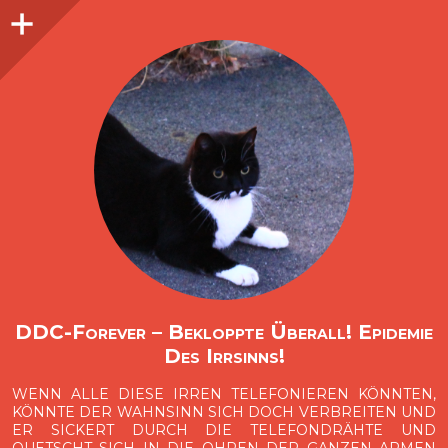
Seitenleiste
O
p
e
n
i
d
e
b
a
s
r
DDC-Forever – Bekloppte Überall! Epidemie
Des Irrsinns!
WENN ALLE DIESE IRREN TELEFONIEREN KÖNNTEN,
KÖNNTE DER WAHNSINN SICH DOCH VERBREITEN UND
ER SICKERT DURCH DIE TELEFONDRÄHTE UND