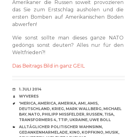
Amerikaner die Russen soweit provozieren
das Sie zum Erstschlag ausholen und die
ersten Bomben auf Amerikanischen Boden
abwerfen!
Wie sonst sollte man dieses ganze NATO
gedöngs sonst deuten? Alles nur für den
Weltfrieden?!
Das Beitrags Bild in ganz GEIL
VERABREDUNG
1. JULI 2014
VERFASSER
WYVERES
SCHLAGWÖRTER
'MERICA
,
AMERICA
,
AMERIKA
,
AMI
,
AMIS
,
DEUTSCHLAND
,
KRIEG
,
MARK WALLBERG
,
MICHAEL
BAY
,
NATO
,
PHILIPP MISSFELDER
,
RUSSEN
,
TISA
,
TRANSFORMERS 4
,
TTIP
,
UKRAINE
,
UWE BOLL
CATEGORIES
ALLTÄGLICHER POLITISCHER WAHNSINN
,
GEDANKENMARMELADE
,
KINO
,
KOPFKINO
,
MUSIK
,