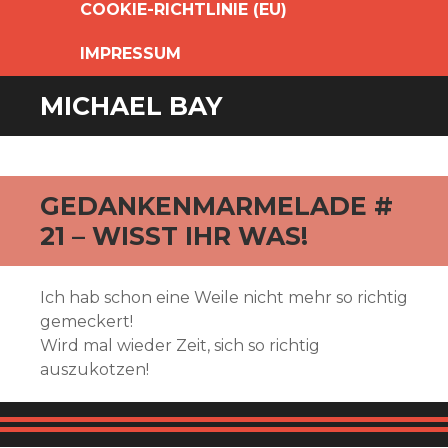
COOKIE-RICHTLINIE (EU)
IMPRESSUM
MICHAEL BAY
GEDANKENMARMELADE #
21 – WISST IHR WAS!
Ich hab schon eine Weile nicht mehr so richtig
gemeckert!
Wird mal wieder Zeit, sich so richtig
auszukotzen!