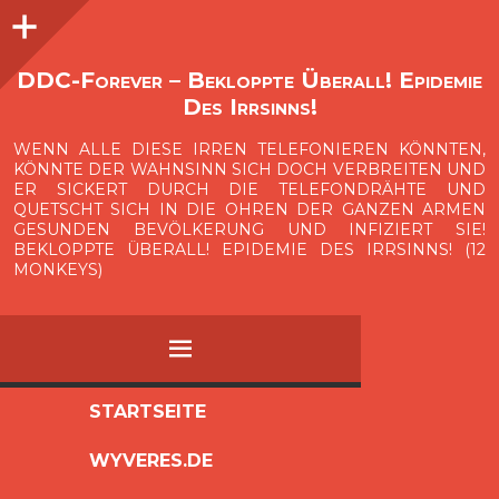
Seitenleiste
O
p
e
n
i
d
e
b
a
s
r
DDC-Forever – Bekloppte Überall! Epidemie
Des Irrsinns!
WENN ALLE DIESE IRREN TELEFONIEREN KÖNNTEN,
KÖNNTE DER WAHNSINN SICH DOCH VERBREITEN UND
ER SICKERT DURCH DIE TELEFONDRÄHTE UND
QUETSCHT SICH IN DIE OHREN DER GANZEN ARMEN
GESUNDEN BEVÖLKERUNG UND INFIZIERT SIE!
BEKLOPPTE ÜBERALL! EPIDEMIE DES IRRSINNS! (12
MONKEYS)
MENÜ
ZUM
STARTSEITE
INHALT
WYVERES.DE
SPRINGEN