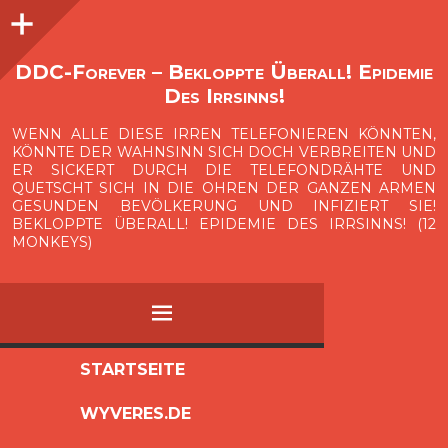
Seitenleiste
O
p
e
n
i
d
e
b
a
s
r
DDC-Forever – Bekloppte Überall! Epidemie
Des Irrsinns!
WENN ALLE DIESE IRREN TELEFONIEREN KÖNNTEN,
KÖNNTE DER WAHNSINN SICH DOCH VERBREITEN UND
ER SICKERT DURCH DIE TELEFONDRÄHTE UND
QUETSCHT SICH IN DIE OHREN DER GANZEN ARMEN
GESUNDEN BEVÖLKERUNG UND INFIZIERT SIE!
BEKLOPPTE ÜBERALL! EPIDEMIE DES IRRSINNS! (12
MONKEYS)
MENÜ
ZUM
STARTSEITE
INHALT
WYVERES.DE
SPRINGEN