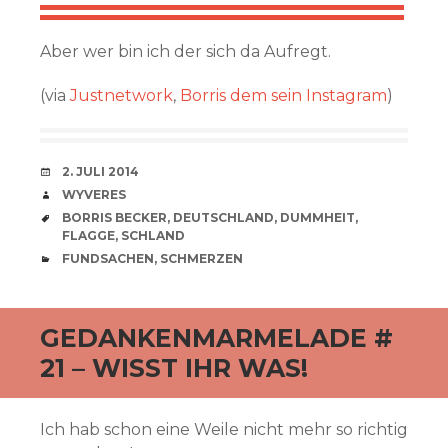
Aber wer bin ich der sich da Aufregt.
(via
Justnetwork
,
Borris dem sein Instagram
)
VERABREDUNG
2. JULI 2014
VERFASSER
WYVERES
SCHLAGWÖRTER
BORRIS BECKER
,
DEUTSCHLAND
,
DUMMHEIT
,
FLAGGE
,
SCHLAND
CATEGORIES
FUNDSACHEN
,
SCHMERZEN
GEDANKENMARMELADE #
21 – WISST IHR WAS!
Ich hab schon eine Weile nicht mehr so richtig