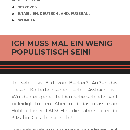
8. JULI 2014
VERFASSER
WYVERES
SCHLAGWÖRTER
BRASILIEN
,
DEUTSCHLAND
,
FUSSBALL
CATEGORIES
WUNDER
ICH MUSS MAL EIN WENIG
POPULISTISCH SEIN!
Ihr seht das Bild von Becker? Außer das
dieser Kofferfernseher echt Assbach ist.
Würde der geneigte Deutsche sich jetzt voll
beleidigt fühlen. Aber und das muss man
Bobble lassen FALSCH ist die Fahne die er da
3 Mal im Gesicht hat nicht!