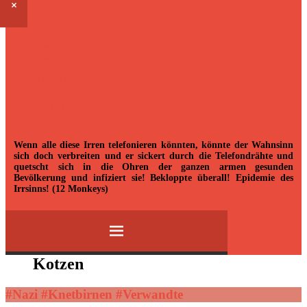
Open
Seitenleiste
sidebar
DDC-Forever – Bekloppte
Überall! Epidemie Des
Irrsinns!
Wenn alle diese Irren telefonieren könnten, könnte der Wahnsinn
sich doch verbreiten und er sickert durch die Telefondrähte und
quetscht sich in die Ohren der ganzen armen gesunden
Bevölkerung und infiziert sie! Bekloppte überall! Epidemie des
Irrsinns! (12 Monkeys)
Menü
Zum
Kotzen
Inhalt
springen
#Nazi #Knetbirnen #Verwandte