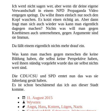
Ich werd nicht sagen wer, aber wenn dir deine eigene
Verwandschaft in einem NPD Propaganda Video
entgegen springt. Da willst ihnen einfach nur noch den
Kopf waschen. Es kotzt einen richtig an. Aber dann
fragt man sich auch wieder was kann man eigentlich
dagegen machen? Nichts was will man gegen
Knetbirnen auch unternehmen, gegen Argumente sind
sie Immun.
Da fällt einem eigentlich nichts mehr drauf ein.
Was kann man machen gegen menschen die keine
Bildung haben, die selbst keine Perspektive haben,
weil ihnen ständig vorgelebt wurde das sie selbst nichts
wert sind.
Die CDU/CSU und SPD erntet nun das was sie
Jahrelang gesät haben.
Es ist schon beschämend das ich aus dieser Stadt
komme.
Verabredung
11. August 2015
Verfasser
Wyveres
Schlagwörter
Angst
,
Hass
,
Kotzen
,
Lügen
,
Nazis
Categories