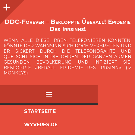
Seitenleiste
O
p
e
n
i
d
e
b
a
s
r
DDC-Forever – Bekloppte Überall! Epidemie
Des Irrsinns!
WENN ALLE DIESE IRREN TELEFONIEREN KÖNNTEN,
KÖNNTE DER WAHNSINN SICH DOCH VERBREITEN UND
ER SICKERT DURCH DIE TELEFONDRÄHTE UND
QUETSCHT SICH IN DIE OHREN DER GANZEN ARMEN
GESUNDEN BEVÖLKERUNG UND INFIZIERT SIE!
BEKLOPPTE ÜBERALL! EPIDEMIE DES IRRSINNS! (12
MONKEYS)
MENÜ
ZUM
STARTSEITE
INHALT
WYVERES.DE
SPRINGEN