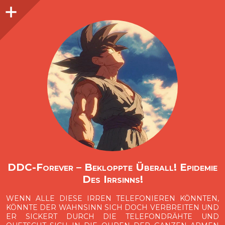
Seitenleiste
O
p
e
n
i
d
e
b
a
s
r
DDC-Forever – Bekloppte Überall! Epidemie
Des Irrsinns!
WENN ALLE DIESE IRREN TELEFONIEREN KÖNNTEN,
KÖNNTE DER WAHNSINN SICH DOCH VERBREITEN UND
ER SICKERT DURCH DIE TELEFONDRÄHTE UND