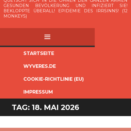
QUETSCHT SICH IN DIE OHREN DER GANZEN ARMEN
GESUNDEN BEVÖLKERUNG UND INFIZIERT SIE!
BEKLOPPTE ÜBERALL! EPIDEMIE DES IRRSINNS! (12
MONKEYS)
MENÜ
ZUM
STARTSEITE
INHALT
WYVERES.DE
SPRINGEN
COOKIE-RICHTLINIE (EU)
IMPRESSUM
TAG:
18. MAI 2026