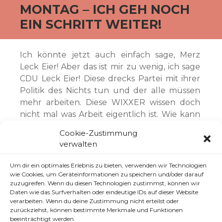
MONTAG – ICH GEH NOCH
EIN SCHRITT WEITER!
Ich könnte jetzt auch einfach sage, Merz
Leck Eier! Aber das ist mir zu wenig, ich sage
CDU Leck Eier! Diese drecks Partei mit ihrer
Politik des Nichts tun und der alle müssen
mehr arbeiten. Diese WIXXER wissen doch
nicht mal was Arbeit eigentlich ist. Wie kann
ich jemanden ernst nehmen wenn er in
Cookie-Zustimmung
einem 10k teurem anzug da steht und was
verwalten
von CDU Pferd erzählt während er
krampfhaft versucht was von einem Zettel
Um dir ein optimales Erlebnis zu bieten, verwenden wir Technologien
abzulesen und uns quasi sagt, schnallt mal
wie Cookies, um Geräteinformationen zu speichern und/oder darauf
zuzugreifen. Wenn du diesen Technologien zustimmst, können wir
alle den Gürtel enger, die Pisser haben sich
Daten wie das Surfverhalten oder eindeutige IDs auf dieser Website
gerade erst wieder die DIÄT erhöht.
verarbeiten. Wenn du deine Zustimmung nicht erteilst oder
ERHÖHT! Scheiß verein.
zurückziehst, können bestimmte Merkmale und Funktionen
beeinträchtigt werden.