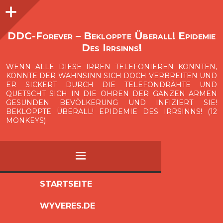
Seitenleiste
O
p
e
n
i
d
e
b
a
s
r
DDC-Forever – Bekloppte Überall! Epidemie
Des Irrsinns!
WENN ALLE DIESE IRREN TELEFONIEREN KÖNNTEN,
KÖNNTE DER WAHNSINN SICH DOCH VERBREITEN UND
ER SICKERT DURCH DIE TELEFONDRÄHTE UND
QUETSCHT SICH IN DIE OHREN DER GANZEN ARMEN
GESUNDEN BEVÖLKERUNG UND INFIZIERT SIE!
BEKLOPPTE ÜBERALL! EPIDEMIE DES IRRSINNS! (12
MONKEYS)
MENÜ
ZUM
STARTSEITE
INHALT
WYVERES.DE
SPRINGEN