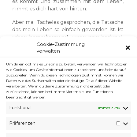
es kommt und zusammen mit dem Leben,
nimmt es dich hart von hinten.
Aber mal Tacheles gesprochen, die Tatsache
das mein Leben so einfach geworden ist. Ist
schon bemerkenswert, wenn man bedenkt,
Cookie-Zustimmung
wieviel elend da draußen gerade abgeht.
verwalten
Jetzt stehe ich auf dem Standpunkt: berührt
Um dir ein optimales Erlebnis zu bieten, verwenden wir Technologien
dies meine Lebensrealität, hat dieses oder
wie Cookies, um Geräteinformationen zu speichern und/oder darauf
jenes Ereignis Auswirkungen auf mein
zuzugreifen. Wenn du diesen Technologien zustimmst, können wir
direktes Leben, sind das Informationen die
Daten wie das Surfverhalten oder eindeutige IDs auf dieser Website
verarbeiten. Wenn du deine Zustimmung nicht erteilst oder
für mein Leben eine rolle spielen, oder ist das
zurückziehst, können bestimmte Merkmale und Funktionen
einfach alles nur RTL Trash TV scheiße. Und
beeinträchtigt werden.
das meiste entpuppt sich als genau dieses
Funktional
Immer aktiv
Unnötige RTL Trash TV Scheiße, völlig
überflüssiges Dasein. Den energieaufwand
Präferenzen
sich aufzuregen darüber nicht wert.
Präfer