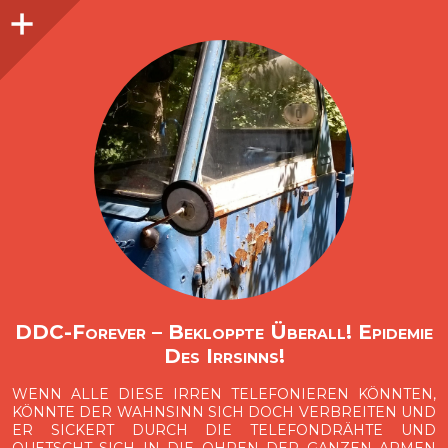
Seitenleiste
O
p
e
n
i
d
e
b
a
s
r
DDC-Forever – Bekloppte Überall! Epidemie
Des Irrsinns!
WENN ALLE DIESE IRREN TELEFONIEREN KÖNNTEN,
KÖNNTE DER WAHNSINN SICH DOCH VERBREITEN UND
ER SICKERT DURCH DIE TELEFONDRÄHTE UND