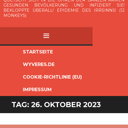
QUETSCHT SICH IN DIE OHREN DER GANZEN ARMEN
GESUNDEN BEVÖLKERUNG UND INFIZIERT SIE!
BEKLOPPTE ÜBERALL! EPIDEMIE DES IRRSINNS! (12
MONKEYS)
MENÜ
ZUM
STARTSEITE
INHALT
WYVERES.DE
SPRINGEN
COOKIE-RICHTLINIE (EU)
IMPRESSUM
TAG:
26. OKTOBER 2023