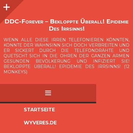
Seitenleiste
O
p
e
n
i
d
e
b
a
s
r
DDC-Forever – Bekloppte Überall! Epidemie
Des Irrsinns!
WENN ALLE DIESE IRREN TELEFONIEREN KÖNNTEN,
KÖNNTE DER WAHNSINN SICH DOCH VERBREITEN UND
ER SICKERT DURCH DIE TELEFONDRÄHTE UND
QUETSCHT SICH IN DIE OHREN DER GANZEN ARMEN
GESUNDEN BEVÖLKERUNG UND INFIZIERT SIE!
BEKLOPPTE ÜBERALL! EPIDEMIE DES IRRSINNS! (12
MONKEYS)
MENÜ
ZUM
STARTSEITE
INHALT
WYVERES.DE
SPRINGEN