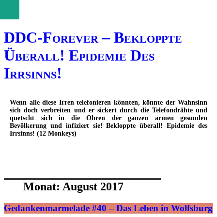
Open
Seitenleiste
sidebar
DDC-Forever – Bekloppte
Überall! Epidemie Des
Irrsinns!
Wenn alle diese Irren telefonieren könnten, könnte der Wahnsinn
sich doch verbreiten und er sickert durch die Telefondrähte und
quetscht sich in die Ohren der ganzen armen gesunden
Bevölkerung und infiziert sie! Bekloppte überall! Epidemie des
Irrsinns! (12 Monkeys)
Menü
Zum
Monat:
August 2017
Inhalt
springen
Gedankenmarmelade #40 – Das Leben in Wolfsburg