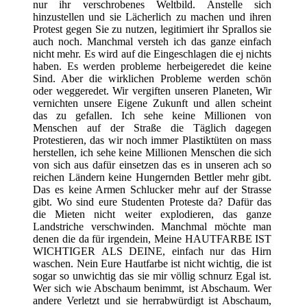
nur ihr verschrobenes Weltbild. Anstelle sich
hinzustellen und sie Lächerlich zu machen und ihren
Protest gegen Sie zu nutzen, legitimiert ihr Sprallos sie
auch noch. Manchmal versteh ich das ganze einfach
nicht mehr. Es wird auf die Eingeschlagen die ej nichts
haben. Es werden probleme herbeigeredet die keine
Sind. Aber die wirklichen Probleme werden schön
oder weggeredet. Wir vergiften unseren Planeten, Wir
vernichten unsere Eigene Zukunft und allen scheint
das zu gefallen. Ich sehe keine Millionen von
Menschen auf der Straße die Täglich dagegen
Protestieren, das wir noch immer Plastiktüten on mass
herstellen, ich sehe keine Millionen Menschen die sich
von sich aus dafür einsetzen das es in unseren ach so
reichen Ländern keine Hungernden Bettler mehr gibt.
Das es keine Armen Schlucker mehr auf der Strasse
gibt. Wo sind eure Studenten Proteste da? Dafür das
die Mieten nicht weiter explodieren, das ganze
Landstriche verschwinden. Manchmal möchte man
denen die da für irgendein, Meine HAUTFARBE IST
WICHTIGER ALS DEINE, einfach nur das Hirn
waschen. Nein Eure Hautfarbe ist nicht wichtig, die ist
sogar so unwichtig das sie mir völlig schnurz Egal ist.
Wer sich wie Abschaum benimmt, ist Abschaum. Wer
andere Verletzt und sie herrabwürdigt ist Abschaum,