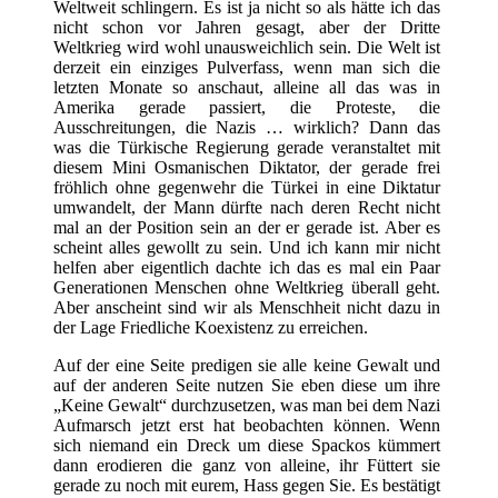
Weltweit schlingern. Es ist ja nicht so als hätte ich das
nicht schon vor Jahren gesagt, aber der Dritte
Weltkrieg wird wohl unausweichlich sein. Die Welt ist
derzeit ein einziges Pulverfass, wenn man sich die
letzten Monate so anschaut, alleine all das was in
Amerika gerade passiert, die Proteste, die
Ausschreitungen, die Nazis … wirklich? Dann das
was die Türkische Regierung gerade veranstaltet mit
diesem Mini Osmanischen Diktator, der gerade frei
fröhlich ohne gegenwehr die Türkei in eine Diktatur
umwandelt, der Mann dürfte nach deren Recht nicht
mal an der Position sein an der er gerade ist. Aber es
scheint alles gewollt zu sein. Und ich kann mir nicht
helfen aber eigentlich dachte ich das es mal ein Paar
Generationen Menschen ohne Weltkrieg überall geht.
Aber anscheint sind wir als Menschheit nicht dazu in
der Lage Friedliche Koexistenz zu erreichen.
Auf der eine Seite predigen sie alle keine Gewalt und
auf der anderen Seite nutzen Sie eben diese um ihre
„Keine Gewalt“ durchzusetzen, was man bei dem Nazi
Aufmarsch jetzt erst hat beobachten können. Wenn
sich niemand ein Dreck um diese Spackos kümmert
dann erodieren die ganz von alleine, ihr Füttert sie
gerade zu noch mit eurem, Hass gegen Sie. Es bestätigt