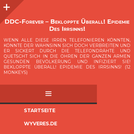
Seitenleiste
O
p
e
n
i
d
e
b
a
s
r
DDC-Forever – Bekloppte Überall! Epidemie
Des Irrsinns!
WENN ALLE DIESE IRREN TELEFONIEREN KÖNNTEN,
KÖNNTE DER WAHNSINN SICH DOCH VERBREITEN UND
ER SICKERT DURCH DIE TELEFONDRÄHTE UND
QUETSCHT SICH IN DIE OHREN DER GANZEN ARMEN
GESUNDEN BEVÖLKERUNG UND INFIZIERT SIE!
BEKLOPPTE ÜBERALL! EPIDEMIE DES IRRSINNS! (12
MONKEYS)
MENÜ
ZUM
STARTSEITE
INHALT
WYVERES.DE
SPRINGEN