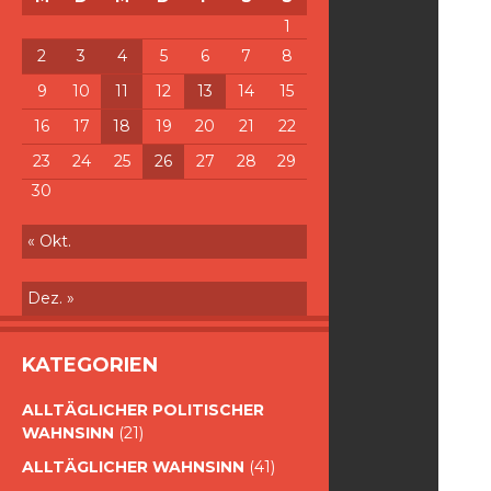
1
2
3
4
5
6
7
8
9
10
11
12
13
14
15
16
17
18
19
20
21
22
23
24
25
26
27
28
29
30
« Okt.
Dez. »
KATEGORIEN
ALLTÄGLICHER POLITISCHER
WAHNSINN
(21)
ALLTÄGLICHER WAHNSINN
(41)