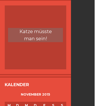
Katze müsste
man sein!
KALENDER
NOVEMBER 2015
M
D
M
D
F
S
S