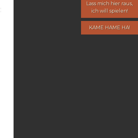
Lass mich hier raus,
ich will spielen!
KAME HAME HA!