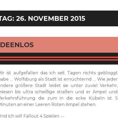
TAG:
26. NOVEMBER 2015
rd
IDEENLOS
Mir ist aufgefallen das ich seit Tagen nichts gebloggt
habe … Wolfsburg als Stadt ist ernüchternd … Wie jeder
andere größere Stadt leidet sie unter zuviel Verkehr,
miesen bis ultra scheißige straßen und er Ampel und
Verkehrsführung die zum in die ecke Kübeln ist. 5
Minuten an einer Leeren Roten Ampel stehen.
nd ich will Fallout 4 Spielen -.-