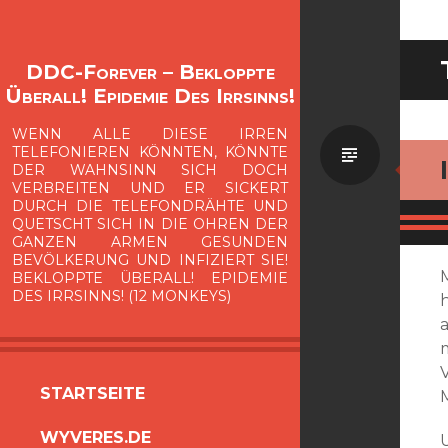
DDC-Forever – Bekloppte
Überall! Epidemie Des Irrsinns!
WENN ALLE DIESE IRREN
Standa
TELEFONIEREN KÖNNTEN, KÖNNTE
DER WAHNSINN SICH DOCH
VERBREITEN UND ER SICKERT
DURCH DIE TELEFONDRÄHTE UND
QUETSCHT SICH IN DIE OHREN DER
GANZEN ARMEN GESUNDEN
BEVÖLKERUNG UND INFIZIERT SIE!
BEKLOPPTE ÜBERALL! EPIDEMIE
DES IRRSINNS! (12 MONKEYS)
ZUM
STARTSEITE
INHALT
WYVERES.DE
SPRINGEN
U