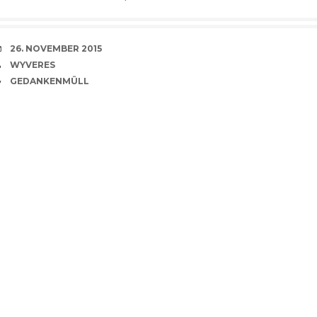
VERABREDUNG
26. NOVEMBER 2015
VERFASSER
WYVERES
CATEGORIES
GEDANKENMÜLL