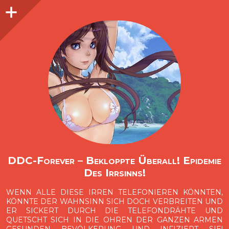
Seitenleiste
O
p
e
n
i
d
e
b
a
s
r
DDC-Forever – Bekloppte Überall! Epidemie
Des Irrsinns!
WENN ALLE DIESE IRREN TELEFONIEREN KÖNNTEN,
KÖNNTE DER WAHNSINN SICH DOCH VERBREITEN UND
ER SICKERT DURCH DIE TELEFONDRÄHTE UND
QUETSCHT SICH IN DIE OHREN DER GANZEN ARMEN
GESUNDEN BEVÖLKERUNG UND INFIZIERT SIE!