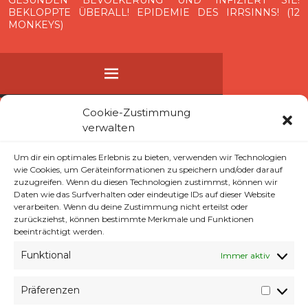
BEKLOPPTE ÜBERALL! EPIDEMIE DES IRRSINNS! (12
MONKEYS)
MENÜ
ZUM
STARTSEITE
Cookie-Zustimmung
verwalten
INHALT
WYVERES.DE
SPRINGEN
Um dir ein optimales Erlebnis zu bieten, verwenden wir Technologien
wie Cookies, um Geräteinformationen zu speichern und/oder darauf
COOKIE-RICHTLINIE (EU)
zuzugreifen. Wenn du diesen Technologien zustimmst, können wir
Daten wie das Surfverhalten oder eindeutige IDs auf dieser Website
IMPRESSUM
verarbeiten. Wenn du deine Zustimmung nicht erteilst oder
zurückziehst, können bestimmte Merkmale und Funktionen
beeinträchtigt werden.
TAG:
18. NOVEMBER 2015
Funktional
Immer aktiv
Präferenzen
Präfer
EINMA NEUANFANG ZUM