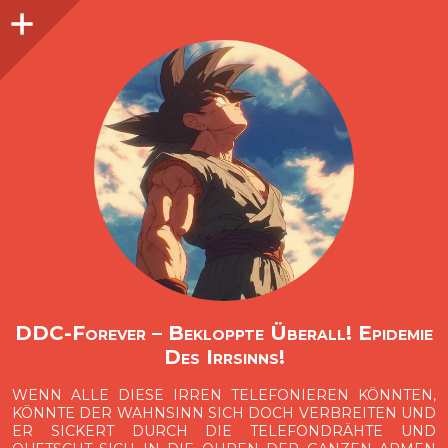
Seitenleiste
O
p
e
n
i
d
e
b
a
s
r
DDC-Forever – Bekloppte Überall! Epidemie
Des Irrsinns!
WENN ALLE DIESE IRREN TELEFONIEREN KÖNNTEN,
KÖNNTE DER WAHNSINN SICH DOCH VERBREITEN UND
ER SICKERT DURCH DIE TELEFONDRÄHTE UND