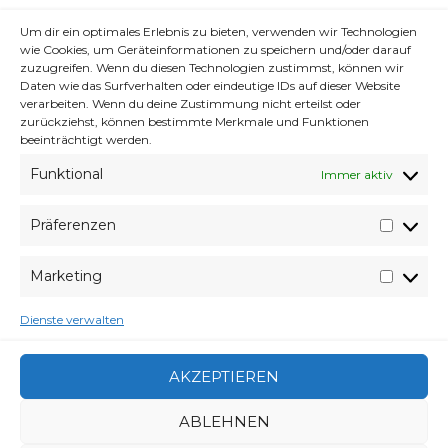
Um dir ein optimales Erlebnis zu bieten, verwenden wir Technologien
wie Cookies, um Geräteinformationen zu speichern und/oder darauf
zuzugreifen. Wenn du diesen Technologien zustimmst, können wir
Daten wie das Surfverhalten oder eindeutige IDs auf dieser Website
verarbeiten. Wenn du deine Zustimmung nicht erteilst oder
zurückziehst, können bestimmte Merkmale und Funktionen
beeinträchtigt werden.
Funktional
Immer aktiv
Präferenzen
Präfer
Zocken, wie man so schön sagt, wird für mich
Marketing
Market
ab heute ein neues Erlebnis oder der totale
Dienste verwalten
Alptraum!
mein Rechner ist da.
AKZEPTIEREN
ABLEHNEN
VERABREDUNG
14. JULI 2015