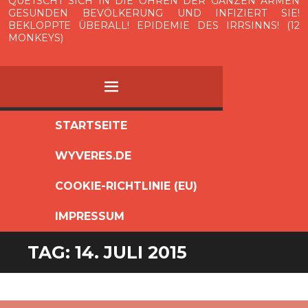
QUETSCHT SICH IN DIE OHREN DER GANZEN ARMEN
GESUNDEN BEVÖLKERUNG UND INFIZIERT SIE!
BEKLOPPTE ÜBERALL! EPIDEMIE DES IRRSINNS! (12
MONKEYS)
MENÜ
ZUM
STARTSEITE
INHALT
WYVERES.DE
SPRINGEN
COOKIE-RICHTLINIE (EU)
IMPRESSUM
TAG:
14. JULI 2015