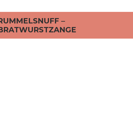
RUMMELSNUFF –
BRATWURSTZANGE