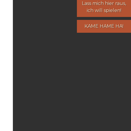
Lass mich hier raus,
ich will spielen!
KAME HAME HA!