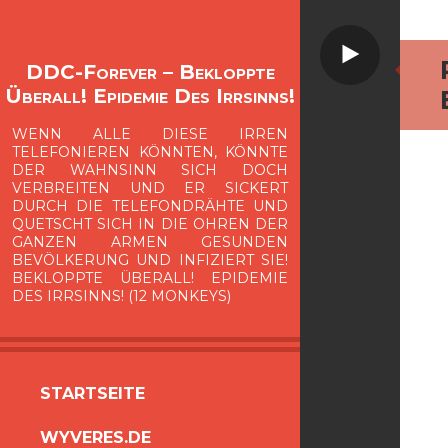
Video
DDC-Forever – Bekloppte
Überall! Epidemie Des Irrsinns!
WENN ALLE DIESE IRREN
TELEFONIEREN KÖNNTEN, KÖNNTE
DER WAHNSINN SICH DOCH
VERBREITEN UND ER SICKERT
DURCH DIE TELEFONDRÄHTE UND
QUETSCHT SICH IN DIE OHREN DER
GANZEN ARMEN GESUNDEN
BEVÖLKERUNG UND INFIZIERT SIE!
BEKLOPPTE ÜBERALL! EPIDEMIE
DES IRRSINNS! (12 MONKEYS)
ZUM
STARTSEITE
INHALT
WYVERES.DE
SPRINGEN