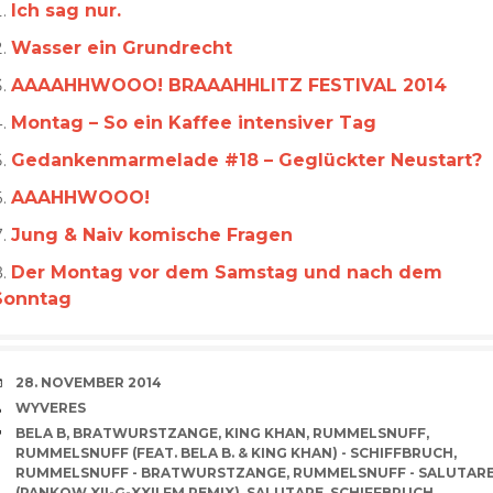
Ich sag nur.
Wasser ein Grundrecht
AAAAHHWOOO! BRAAAHHLITZ FESTIVAL 2014
Montag – So ein Kaffee intensiver Tag
Gedankenmarmelade #18 – Geglückter Neustart?
AAAHHWOOO!
Jung & Naiv komische Fragen
Der Montag vor dem Samstag und nach dem
Sonntag
VERABREDUNG
28. NOVEMBER 2014
VERFASSER
WYVERES
SCHLAGWÖRTER
BELA B
,
BRATWURSTZANGE
,
KING KHAN
,
RUMMELSNUFF
,
RUMMELSNUFF (FEAT. BELA B. & KING KHAN) - SCHIFFBRUCH
,
RUMMELSNUFF - BRATWURSTZANGE
,
RUMMELSNUFF - SALUTAR
(PANKOW XII-G-XXII FM REMIX)
,
SALUTARE
,
SCHIFFBRUCH