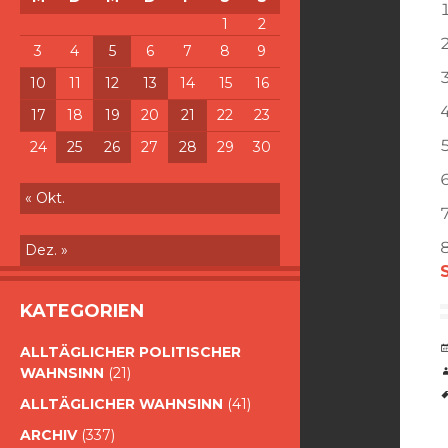
1
2
3
4
5
6
7
8
9
10
11
12
13
14
15
16
17
18
19
20
21
22
23
24
25
26
27
28
29
30
« Okt.
Dez. »
KATEGORIEN
ALLTÄGLICHER POLITISCHER
WAHNSINN
(21)
ALLTÄGLICHER WAHNSINN
(41)
ARCHIV
(337)