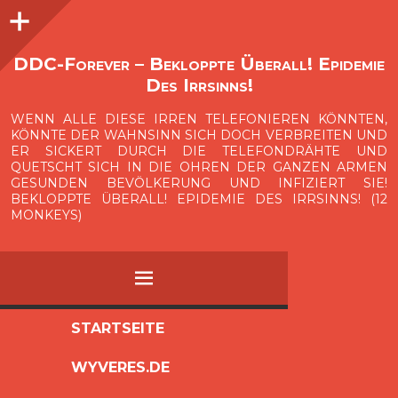
Seitenleiste
O
p
e
n
i
d
e
b
a
s
r
DDC-Forever – Bekloppte Überall! Epidemie
Des Irrsinns!
WENN ALLE DIESE IRREN TELEFONIEREN KÖNNTEN,
KÖNNTE DER WAHNSINN SICH DOCH VERBREITEN UND
ER SICKERT DURCH DIE TELEFONDRÄHTE UND
QUETSCHT SICH IN DIE OHREN DER GANZEN ARMEN
GESUNDEN BEVÖLKERUNG UND INFIZIERT SIE!
BEKLOPPTE ÜBERALL! EPIDEMIE DES IRRSINNS! (12
MONKEYS)
MENÜ
ZUM
STARTSEITE
INHALT
WYVERES.DE
SPRINGEN