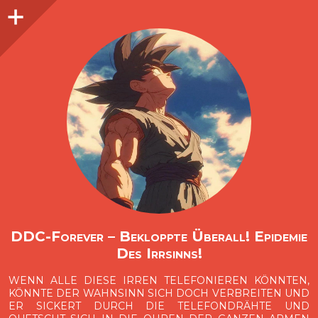
Seitenleiste
O
p
e
n
i
d
e
b
a
s
r
DDC-Forever – Bekloppte Überall! Epidemie
Des Irrsinns!
WENN ALLE DIESE IRREN TELEFONIEREN KÖNNTEN,
KÖNNTE DER WAHNSINN SICH DOCH VERBREITEN UND
ER SICKERT DURCH DIE TELEFONDRÄHTE UND