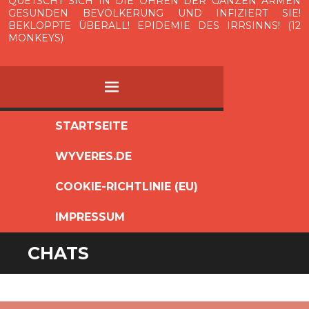
QUETSCHT SICH IN DIE OHREN DER GANZEN ARMEN
GESUNDEN BEVÖLKERUNG UND INFIZIERT SIE!
BEKLOPPTE ÜBERALL! EPIDEMIE DES IRRSINNS! (12
MONKEYS)
MENÜ
ZUM
STARTSEITE
INHALT
WYVERES.DE
SPRINGEN
COOKIE-RICHTLINIE (EU)
IMPRESSUM
CHATS