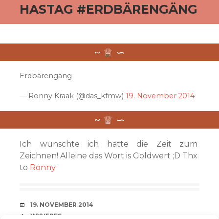
HASTAG #ERDBÄRENGÄNG
Erdbärengäng
— Ronny Kraak (@das_kfmw)
19. November 2014
Ich wünschte ich hätte die Zeit zum
Zeichnen! Alleine das Wort is Goldwert ;D Thx
to
Ronny
VERABREDUNG
19. NOVEMBER 2014
VERFASSER
WYVERES