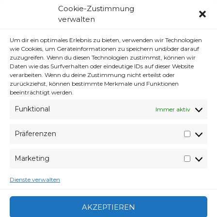
Cookie-Zustimmung
SCHLAGWÖRTER
ERDBÄRENGÄNG
,
KRAFTFUTTERMISCHWERK
verwalten
CATEGORIES
FUNDSACHEN
Um dir ein optimales Erlebnis zu bieten, verwenden wir Technologien
wie Cookies, um Geräteinformationen zu speichern und/oder darauf
WAHRE WORTE!
zuzugreifen. Wenn du diesen Technologien zustimmst, können wir
Daten wie das Surfverhalten oder eindeutige IDs auf dieser Website
verarbeiten. Wenn du deine Zustimmung nicht erteilst oder
zurückziehst, können bestimmte Merkmale und Funktionen
beeinträchtigt werden.
Funktional
Immer aktiv
Präferenzen
Präfer
Wer lesen kann ist übrigens keineswegs im
Vorteil. Im Vorteil ist, wer tatsächlich liest!
Marketing
Market
— michsc (@michsc)
13. November 2014
Dienste verwalten
AKZEPTIEREN