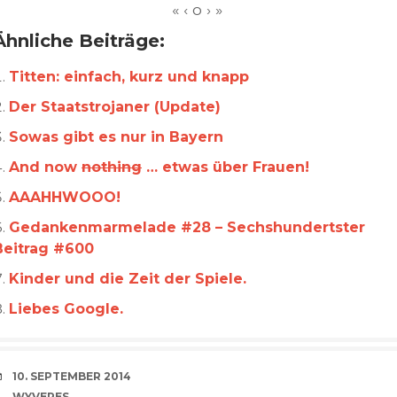
Ähnliche Beiträge:
Titten: einfach, kurz und knapp
Der Staatstrojaner (Update)
Sowas gibt es nur in Bayern
And now
nothing
… etwas über Frauen!
AAAHHWOOO!
Gedankenmarmelade #28 – Sechshundertster
Beitrag #600
Kinder und die Zeit der Spiele.
Liebes Google.
VERABREDUNG
10. SEPTEMBER 2014
VERFASSER
WYVERES