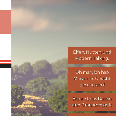
Elfen
,
Nutten
und
Modern Talking
.
Oh man, ich hab
Marvin ins Gesicht
geschossen!
Bunt ist das Dasein
und Granatenstark!