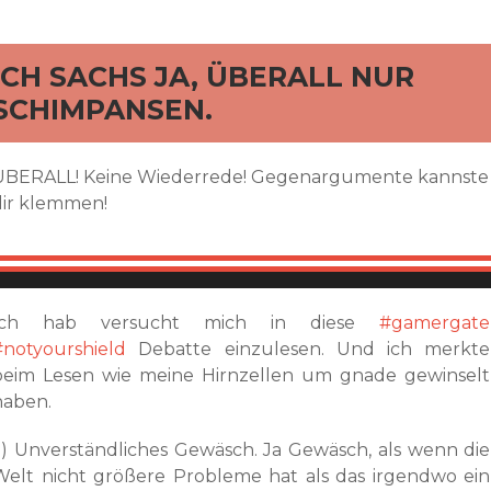
rd
ICH SACHS JA, ÜBERALL NUR
SCHIMPANSEN.
ÜBERALL! Keine Wiederrede! Gegenargumente kannste
dir klemmen!
Ich hab versucht mich in diese
#gamergate
#notyourshield
Debatte einzulesen. Und ich merkte
beim Lesen wie meine Hirnzellen um gnade gewinselt
haben.
a) Unverständliches Gewäsch. Ja Gewäsch, als wenn die
Welt nicht größere Probleme hat als das irgendwo ein