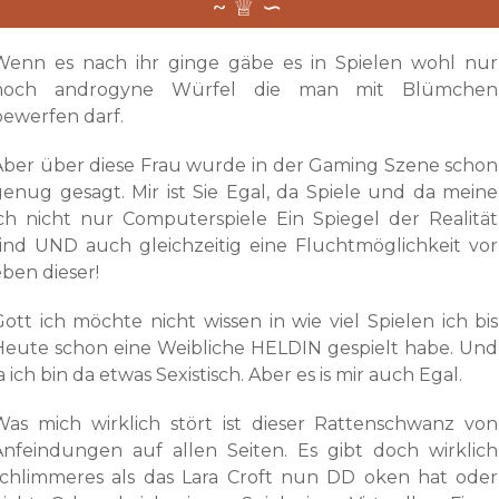
Wenn es nach ihr ginge gäbe es in Spielen wohl nur
noch androgyne Würfel die man mit Blümchen
bewerfen darf.
Aber über diese Frau wurde in der Gaming Szene schon
genug gesagt. Mir ist Sie Egal, da Spiele und da meine
ich nicht nur Computerspiele Ein Spiegel der Realität
sind UND auch gleichzeitig eine Fluchtmöglichkeit vor
eben dieser!
Gott ich möchte nicht wissen in wie viel Spielen ich bis
Heute schon eine Weibliche HELDIN gespielt habe. Und
a ich bin da etwas Sexistisch. Aber es is mir auch Egal.
Was mich wirklich stört ist dieser Rattenschwanz von
Anfeindungen auf allen Seiten. Es gibt doch wirklich
schlimmeres als das Lara Croft nun DD oken hat oder