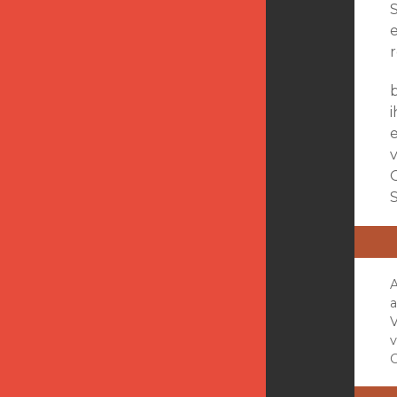
r
A
V