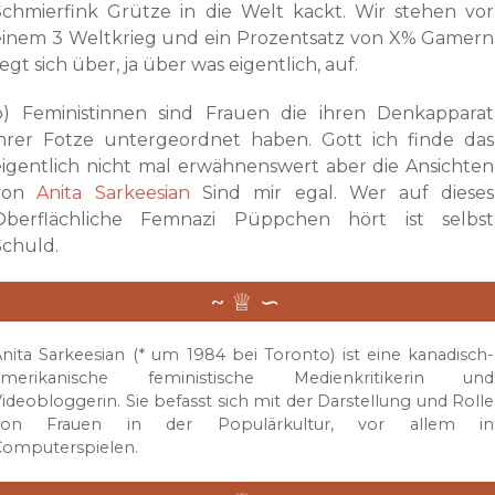
Schmierfink Grütze in die Welt kackt. Wir stehen vor
einem 3 Weltkrieg und ein Prozentsatz von X% Gamern
egt sich über, ja über was eigentlich, auf.
b) Feministinnen sind Frauen die ihren Denkapparat
ihrer Fotze untergeordnet haben. Gott ich finde das
eigentlich nicht mal erwähnenswert aber die Ansichten
von
Anita Sarkeesian
Sind mir egal. Wer auf dieses
Oberflächliche Femnazi Püppchen hört ist selbst
Schuld.
nita Sarkeesian (* um 1984 bei Toronto) ist eine kanadisch-
amerikanische feministische Medienkritikerin und
ideobloggerin. Sie befasst sich mit der Darstellung und Rolle
von Frauen in der Populärkultur, vor allem in
Computerspielen.