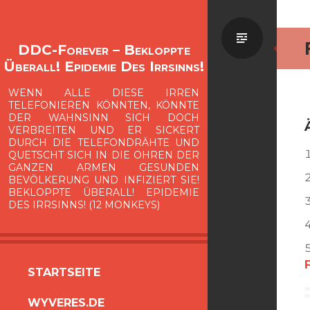
Standa
DDC-Forever – Bekloppte
Überall! Epidemie Des Irrsinns!
WENN ALLE DIESE IRREN
TELEFONIEREN KÖNNTEN, KÖNNTE
DER WAHNSINN SICH DOCH
VERBREITEN UND ER SICKERT
DURCH DIE TELEFONDRÄHTE UND
QUETSCHT SICH IN DIE OHREN DER
GANZEN ARMEN GESUNDEN
BEVÖLKERUNG UND INFIZIERT SIE!
BEKLOPPTE ÜBERALL! EPIDEMIE
DES IRRSINNS! (12 MONKEYS)
ZUM
STARTSEITE
INHALT
WYVERES.DE
SPRINGEN