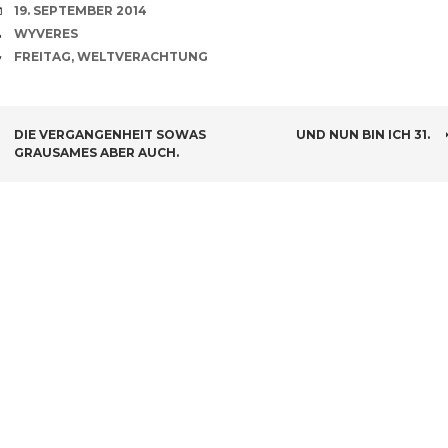
VERABREDUNG
19. SEPTEMBER 2014
VERFASSER
WYVERES
CATEGORIES
FREITAG
,
WELTVERACHTUNG
BEITRAGSNAVIGATION
DIE VERGANGENHEIT SOWAS
UND NUN BIN ICH 31.
GRAUSAMES ABER AUCH.