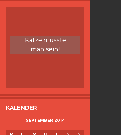
Katze müsste
man sein!
KALENDER
SEPTEMBER 2014
M
D
M
D
F
S
S