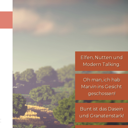
Elfen
,
Nutten
und
Modern Talking
.
Oh man, ich hab
Marvin ins Gesicht
geschossen!
Bunt ist das Dasein
und Granatenstark!