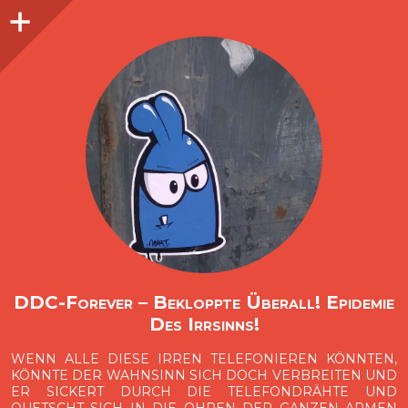
Seitenleiste
O
p
e
n
i
d
e
b
a
s
r
DDC-Forever – Bekloppte Überall! Epidemie
Des Irrsinns!
WENN ALLE DIESE IRREN TELEFONIEREN KÖNNTEN,
KÖNNTE DER WAHNSINN SICH DOCH VERBREITEN UND
ER SICKERT DURCH DIE TELEFONDRÄHTE UND
QUETSCHT SICH IN DIE OHREN DER GANZEN ARMEN