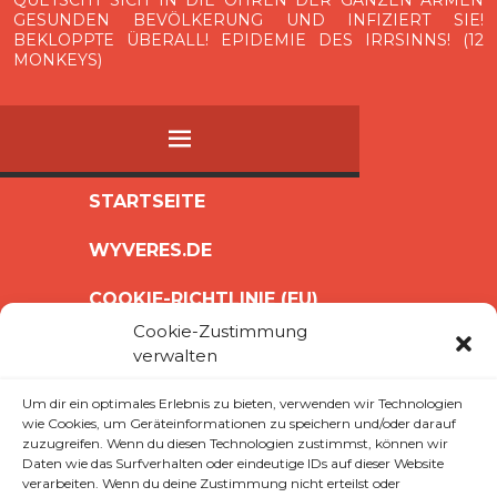
GESUNDEN BEVÖLKERUNG UND INFIZIERT SIE!
BEKLOPPTE ÜBERALL! EPIDEMIE DES IRRSINNS! (12
MONKEYS)
MENÜ
ZUM
STARTSEITE
INHALT
WYVERES.DE
SPRINGEN
COOKIE-RICHTLINIE (EU)
Cookie-Zustimmung
IMPRESSUM
verwalten
Um dir ein optimales Erlebnis zu bieten, verwenden wir Technologien
früher Abend!
wie Cookies, um Geräteinformationen zu speichern und/oder darauf
zuzugreifen. Wenn du diesen Technologien zustimmst, können wir
What?
Daten wie das Surfverhalten oder eindeutige IDs auf dieser Website
verarbeiten. Wenn du deine Zustimmung nicht erteilst oder