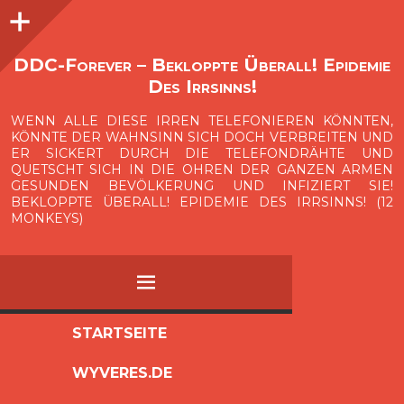
Seitenleiste
O
p
e
n
i
d
e
b
a
s
r
DDC-Forever – Bekloppte Überall! Epidemie
Des Irrsinns!
WENN ALLE DIESE IRREN TELEFONIEREN KÖNNTEN,
KÖNNTE DER WAHNSINN SICH DOCH VERBREITEN UND
ER SICKERT DURCH DIE TELEFONDRÄHTE UND
QUETSCHT SICH IN DIE OHREN DER GANZEN ARMEN
GESUNDEN BEVÖLKERUNG UND INFIZIERT SIE!
BEKLOPPTE ÜBERALL! EPIDEMIE DES IRRSINNS! (12
MONKEYS)
MENÜ
ZUM
STARTSEITE
INHALT
WYVERES.DE
SPRINGEN