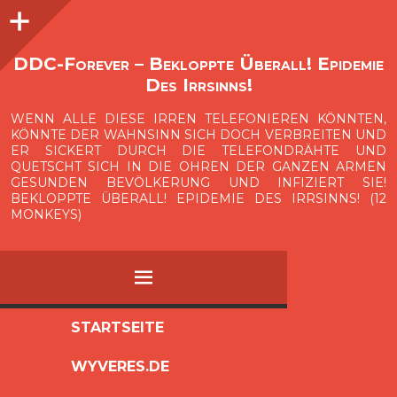
Seitenleiste
O
p
e
n
i
d
e
b
a
s
r
DDC-Forever – Bekloppte Überall! Epidemie
Des Irrsinns!
WENN ALLE DIESE IRREN TELEFONIEREN KÖNNTEN,
KÖNNTE DER WAHNSINN SICH DOCH VERBREITEN UND
ER SICKERT DURCH DIE TELEFONDRÄHTE UND
QUETSCHT SICH IN DIE OHREN DER GANZEN ARMEN
GESUNDEN BEVÖLKERUNG UND INFIZIERT SIE!
BEKLOPPTE ÜBERALL! EPIDEMIE DES IRRSINNS! (12
MONKEYS)
MENÜ
ZUM
STARTSEITE
INHALT
WYVERES.DE
SPRINGEN