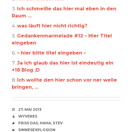
Ich schmeiße das hier mal eben in den
Raum …
was läuft hier nicht richtig?
Gedankenmarmelade #12 – Hier Titel
eingeben
– hier bitte titel eingeben –
Ja ich glaub das hier ist eindeutig ein
+18 Blog ;D
Ich wollte den hier schon vor ner weile
bringen, …
VERABREDUNG
27. MAI 2013
VERFASSER
WYVERES
SCHLAGWÖRTER
FRISS DAS
,
HAHA
,
STEV
CATEGORIES
SINNESEXPLOSION