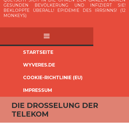
QUETSCHT SICH IN DIE OHREN DER GANZEN ARMEN
GESUNDEN BEVÖLKERUNG UND INFIZIERT SIE!
BEKLOPPTE ÜBERALL! EPIDEMIE DES IRRSINNS! (12
MONKEYS)
MENÜ
ZUM
STARTSEITE
INHALT
WYVERES.DE
SPRINGEN
COOKIE-RICHTLINIE (EU)
IMPRESSUM
DIE DROSSELUNG DER
TELEKOM