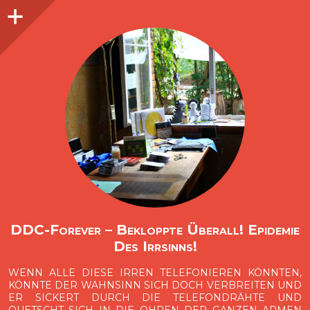
Seitenleiste
O
p
e
n
i
d
e
b
a
s
r
DDC-Forever – Bekloppte Überall! Epidemie
Des Irrsinns!
WENN ALLE DIESE IRREN TELEFONIEREN KÖNNTEN,
KÖNNTE DER WAHNSINN SICH DOCH VERBREITEN UND
ER SICKERT DURCH DIE TELEFONDRÄHTE UND