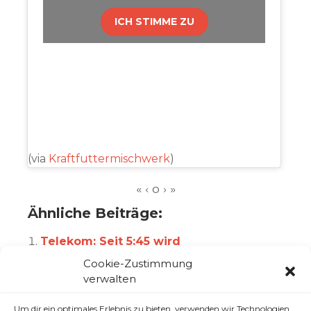
ICH STIMME ZU
(via
Kraftfuttermischwerk
)
Ähnliche Beiträge:
Telekom: Seit 5:45 wird
zurückgedrosselt
Cookie-Zustimmung
verwalten
Funktional kaputt – der Song
Gedankenmarmelade #15 – Die Welt
Um dir ein optimales Erlebnis zu bieten, verwenden wir Technologien