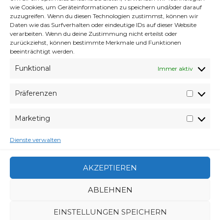
geht vor die Hunde
wie Cookies, um Geräteinformationen zu speichern und/oder darauf
zuzugreifen. Wenn du diesen Technologien zustimmst, können wir
MySpace – tot gesagte sterben länger.
Daten wie das Surfverhalten oder eindeutige IDs auf dieser Website
verarbeiten. Wenn du deine Zustimmung nicht erteilst oder
Woche Nummer 4
zurückziehst, können bestimmte Merkmale und Funktionen
beeinträchtigt werden.
29 Jahre, Jung und gut aussehend.
Funktional
Immer aktiv
Vampir-ischer Besuch!
Alltäglicher Politik Wahnsinn – wo
Präferenzen
Präfer
Vernunft schon an der Eingangstür
verzweifelt #1
Marketing
Market
Dienste verwalten
VERABREDUNG
25. APRIL 2013
VERFASSER
WYVERES
AKZEPTIEREN
CATEGORIES
WELTVERACHTUNG
ABLEHNEN
EINSTELLUNGEN SPEICHERN
BEITRAGSNAVIGATION
CHAOS OF DEPONIA
YEY TUMBLR …