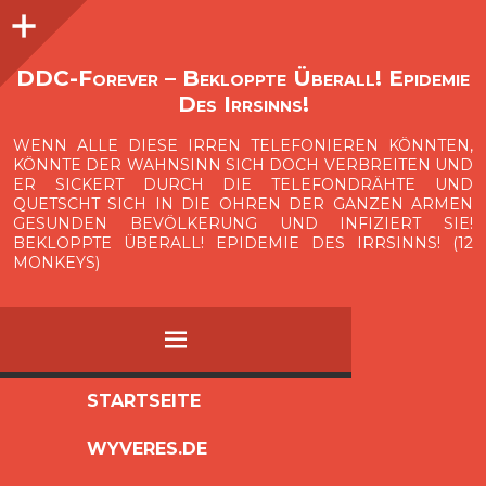
Seitenleiste
O
p
e
n
i
d
e
b
a
s
r
DDC-Forever – Bekloppte Überall! Epidemie
Des Irrsinns!
WENN ALLE DIESE IRREN TELEFONIEREN KÖNNTEN,
KÖNNTE DER WAHNSINN SICH DOCH VERBREITEN UND
ER SICKERT DURCH DIE TELEFONDRÄHTE UND
QUETSCHT SICH IN DIE OHREN DER GANZEN ARMEN
GESUNDEN BEVÖLKERUNG UND INFIZIERT SIE!
BEKLOPPTE ÜBERALL! EPIDEMIE DES IRRSINNS! (12
MONKEYS)
MENÜ
ZUM
STARTSEITE
INHALT
WYVERES.DE
SPRINGEN