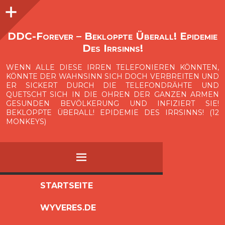
Seitenleiste
O
p
e
n
i
d
e
b
a
s
r
DDC-Forever – Bekloppte Überall! Epidemie
Des Irrsinns!
WENN ALLE DIESE IRREN TELEFONIEREN KÖNNTEN,
KÖNNTE DER WAHNSINN SICH DOCH VERBREITEN UND
ER SICKERT DURCH DIE TELEFONDRÄHTE UND
QUETSCHT SICH IN DIE OHREN DER GANZEN ARMEN
GESUNDEN BEVÖLKERUNG UND INFIZIERT SIE!
BEKLOPPTE ÜBERALL! EPIDEMIE DES IRRSINNS! (12
MONKEYS)
MENÜ
ZUM
STARTSEITE
INHALT
WYVERES.DE
SPRINGEN