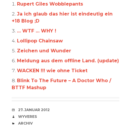
Rupert Giles Wobblepants
Ja ich glaub das hier ist eindeutig ein
+18 Blog ;D
… WTF … WHY !
Lollipop Chainsaw
Zeichen und Wunder
Meldung aus dem offline Land. (update)
WACKEN !!! wie ohne Ticket
Blink To The Future – A Doctor Who /
BTTF Mashup
VERABREDUNG
27. JANUAR 2012
VERFASSER
WYVERES
CATEGORIES
ARCHIV