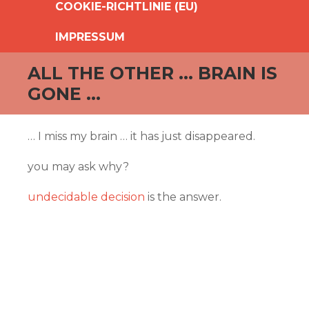
COOKIE-RICHTLINIE (EU)
IMPRESSUM
ALL THE OTHER … BRAIN IS
GONE …
… I miss my brain … it has just disappeared.
you may ask why?
undecidable decision
is the answer.