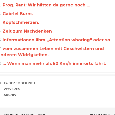
Prog. Rant: Wir hätten da gerne noch …
Gabriel Burns
Kopfschmerzen.
Zeit zum Nachdenken
Informationen ähm „Attention whoring“ oder so
vom zusammen Leben mit Geschwistern und
anderen Widrigkeiten.
… Wenn man mehr als 50 Km/h innerorts fährt.
VERABREDUNG
13. DEZEMBER 2011
VERFASSER
WYVERES
CATEGORIES
ARCHIV
GEORGE TAKEI VS … DEN
IBASH FAILS