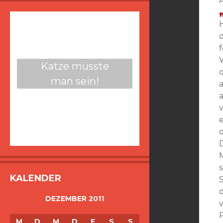
Katze müsste
man sein!
KALENDER
DEZEMBER 2011
P
M
D
M
D
F
S
S