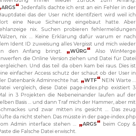
Anwendung immer wieder zurück zum Anfang.
ARGS
Jedenfalls dachte ich erst an ein Fehler in der
Hauptdatei das der User nicht identifziert wird weil ich
dort eine Neue Sicherung eingebaut hatte. Aber
fehlanzeige nix. Suchen probieren fehlermeldungen
Wälzen, nix … Keine Erklärung dafür warum er nach
dem Ident ID zuweisung alles Vergisst und mich wieder
an den Anfang bringt.
WÜRG
Also WinMerge
anwerfen die Online Version ziehen und Datei für Datei
vergleichen. Und das teil da oben kam bei raus. Dies ist
eine einfacher Access schutz der schaut ob der User in
der Datenbank Adminrechte hat.
WTF
NEIN Warte …
Datei vergleich, diese Datei page-index.php existiert 3
Mal in 3 Projekten die Nebeneinander laufen auf der
selben Basis … und dann Traf mich der Hammer, aber mit
Schmackes und zwar mitten ins gesicht … Das zeug
düfte da nicht stehen. Das müsste in der page-index.php
vom Admin interface stehen …
ARGS
beim Copy &
aste die Falsche Datei erwischt.