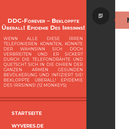
Standa
DDC-Forever – Bekloppte
Überall! Epidemie Des Irrsinns!
WENN ALLE DIESE IRREN
TELEFONIEREN KÖNNTEN, KÖNNTE
DER WAHNSINN SICH DOCH
VERBREITEN UND ER SICKERT
DURCH DIE TELEFONDRÄHTE UND
QUETSCHT SICH IN DIE OHREN DER
GANZEN ARMEN GESUNDEN
BEVÖLKERUNG UND INFIZIERT SIE!
BEKLOPPTE ÜBERALL! EPIDEMIE
DES IRRSINNS! (12 MONKEYS)
ZUM
STARTSEITE
INHALT
WYVERES.DE
SPRINGEN