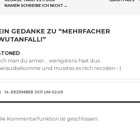
BEITRAGSNAVIGATION
NAMEN SCHREIBE ICH NICHT …
EIN GEDANKE ZU “
MEHRFACHER
WUTANFALL!
”
STONED
ach man du armer… wenigstens hast dus
herausbekomme und musstes es nich recoden :-)
14. DEZEMBER 2011 UM 02:29
Die Kommentarfunktion ist geschlossen.