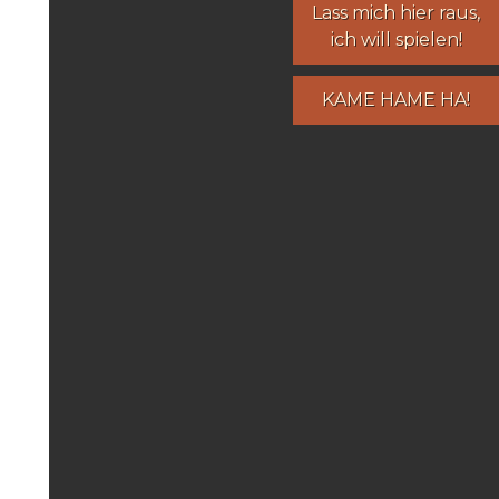
Lass mich hier raus,
ich will spielen!
KAME HAME HA!