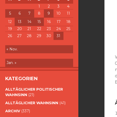
1
2
3
4
5
6
7
8
9
10
11
12
13
14
15
16
17
18
19
20
21
22
23
24
25
26
27
28
29
30
31
« Nov.
Jan. »
KATEGORIEN
ALLTÄGLICHER POLITISCHER
WAHNSINN
(21)
ALLTÄGLICHER WAHNSINN
(41)
ARCHIV
(337)