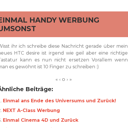
rd
EINMAL HANDY WERBUNG
UMSONST
Wisst ihr ich schreibe diese Nachricht gerade über mein
neues HTC desire ist irgend wie geil aber eine richtige
Tastatur kann es nun nicht ersetzen Vorallem wenn
man es gewöhnt ist 10 Finger zu schreiben :)
Ähnliche Beiträge:
Einmal ans Ende des Universums und Zurück!
NEXT A-Class Werbung
Einmal Cinema 4D und Zurück