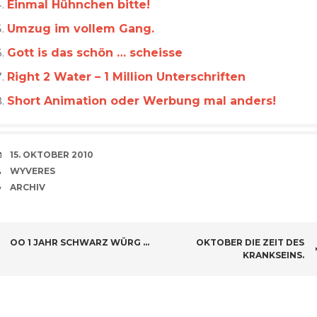
Einmal Hühnchen bitte!
Umzug im vollem Gang.
Gott is das schön … scheisse
Right 2 Water – 1 Million Unterschriften
Short Animation oder Werbung mal anders!
VERABREDUNG
15. OKTOBER 2010
VERFASSER
WYVERES
CATEGORIES
ARCHIV
BEITRAGSNAVIGATION
OO 1 JAHR SCHWARZ WÜRG …
OKTOBER DIE ZEIT DES
KRANKSEINS.