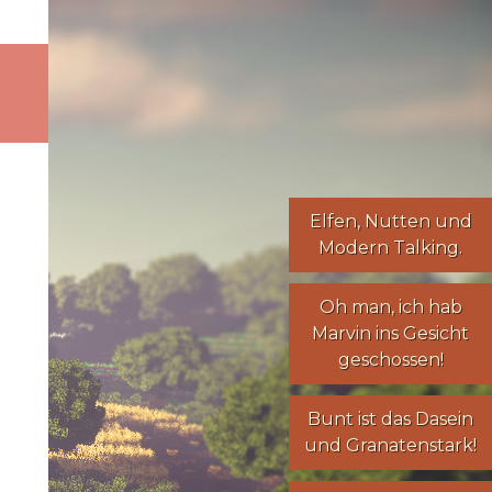
Elfen
,
Nutten
und
Modern Talking
.
Oh man, ich hab
Marvin ins Gesicht
geschossen!
Bunt ist das Dasein
und Granatenstark!