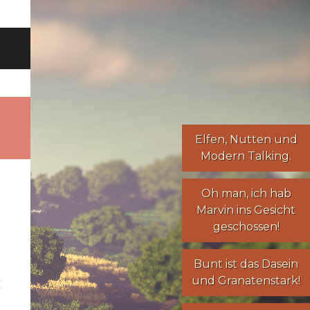
Elfen
,
Nutten
und
Modern Talking
.
Oh man, ich hab
Marvin ins Gesicht
geschossen!
Bunt ist das Dasein
und Granatenstark!