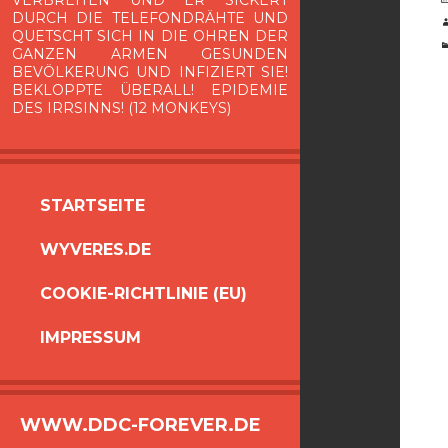
VERBREITEN UND ER SICKERT
DURCH DIE TELEFONDRÄHTE UND
QUETSCHT SICH IN DIE OHREN DER
GANZEN ARMEN GESUNDEN
BEVÖLKERUNG UND INFIZIERT SIE!
BEKLOPPTE ÜBERALL! EPIDEMIE
DES IRRSINNS! (12 MONKEYS)
ZUM
STARTSEITE
INHALT
WYVERES.DE
SPRINGEN
COOKIE-RICHTLINIE (EU)
IMPRESSUM
WWW.DDC-FOREVER.DE