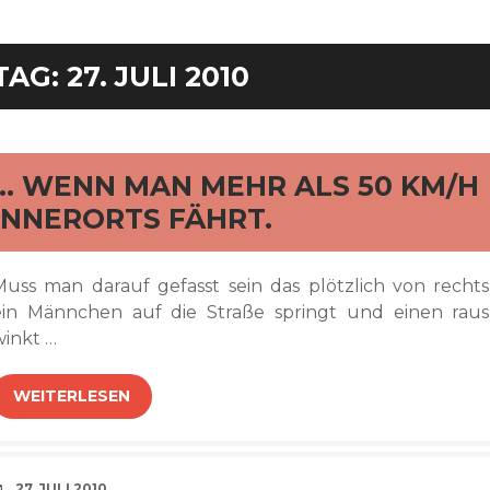
TAG:
27. JULI 2010
rd
… WENN MAN MEHR ALS 50 KM/H
INNERORTS FÄHRT.
Muss man darauf gefasst sein das plötzlich von rechts
ein Männchen auf die Straße springt und einen raus
winkt …
WEITERLESEN
VERABREDUNG
27. JULI 2010