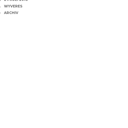
VERFASSER
WYVERES
CATEGORIES
ARCHIV