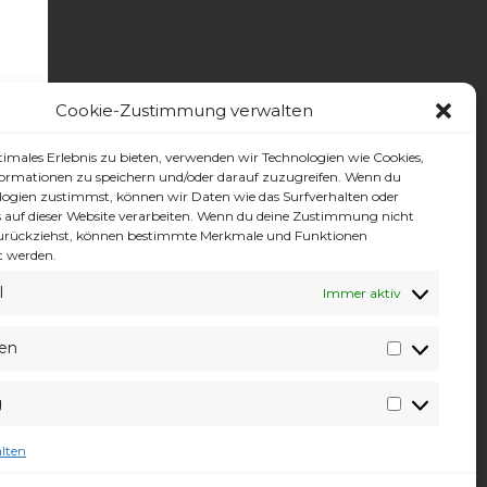
Cookie-Zustimmung verwalten
timales Erlebnis zu bieten, verwenden wir Technologien wie Cookies,
ormationen zu speichern und/oder darauf zuzugreifen. Wenn du
logien zustimmst, können wir Daten wie das Surfverhalten oder
s auf dieser Website verarbeiten. Wenn du deine Zustimmung nicht
 zurückziehst, können bestimmte Merkmale und Funktionen
t werden.
l
Immer aktiv
zen
Präferen
g
Marketin
lten