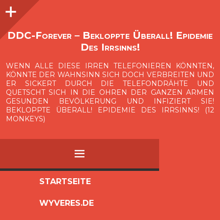
Seitenleiste
O
p
e
n
i
d
e
b
a
s
r
DDC-Forever – Bekloppte Überall! Epidemie
Des Irrsinns!
WENN ALLE DIESE IRREN TELEFONIEREN KÖNNTEN,
KÖNNTE DER WAHNSINN SICH DOCH VERBREITEN UND
ER SICKERT DURCH DIE TELEFONDRÄHTE UND
QUETSCHT SICH IN DIE OHREN DER GANZEN ARMEN
GESUNDEN BEVÖLKERUNG UND INFIZIERT SIE!
BEKLOPPTE ÜBERALL! EPIDEMIE DES IRRSINNS! (12
MONKEYS)
MENÜ
ZUM
STARTSEITE
INHALT
WYVERES.DE
SPRINGEN