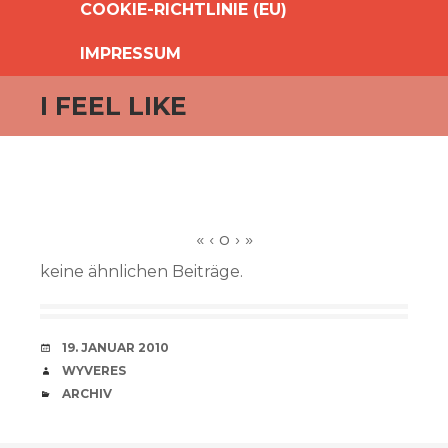
COOKIE-RICHTLINIE (EU)
IMPRESSUM
I FEEL LIKE
keine ähnlichen Beiträge.
VERABREDUNG
19. JANUAR 2010
VERFASSER
WYVERES
CATEGORIES
ARCHIV