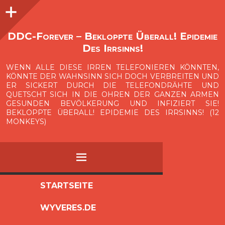
Seitenleiste
O
p
e
n
i
d
e
b
a
s
r
DDC-Forever – Bekloppte Überall! Epidemie
Des Irrsinns!
WENN ALLE DIESE IRREN TELEFONIEREN KÖNNTEN,
KÖNNTE DER WAHNSINN SICH DOCH VERBREITEN UND
ER SICKERT DURCH DIE TELEFONDRÄHTE UND
QUETSCHT SICH IN DIE OHREN DER GANZEN ARMEN
GESUNDEN BEVÖLKERUNG UND INFIZIERT SIE!
BEKLOPPTE ÜBERALL! EPIDEMIE DES IRRSINNS! (12
MONKEYS)
MENÜ
ZUM
STARTSEITE
INHALT
WYVERES.DE
SPRINGEN