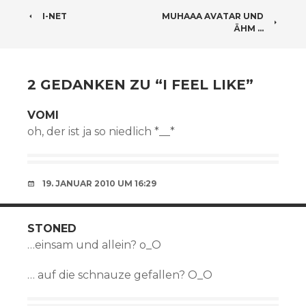
BEITRAGSNAVIGATION
I-NET
MUHAAA AVATAR UND
ÄHM …
2 GEDANKEN ZU “
I FEEL LIKE
”
VOMI
oh, der ist ja so niedlich *__*
19. JANUAR 2010 UM 16:29
STONED
…einsam und allein? o_O
… auf die schnauze gefallen? O_O