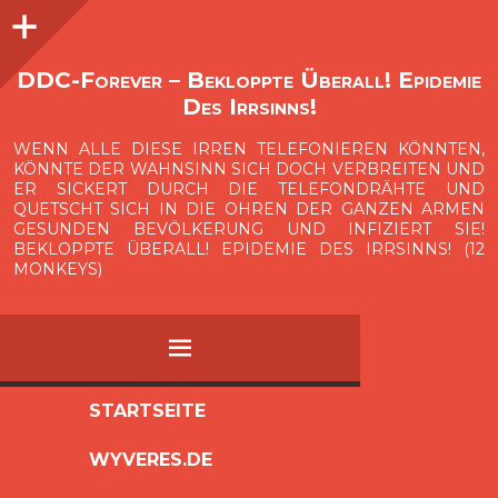
Seitenleiste
O
p
e
n
i
d
e
b
a
s
r
DDC-Forever – Bekloppte Überall! Epidemie
Des Irrsinns!
WENN ALLE DIESE IRREN TELEFONIEREN KÖNNTEN,
KÖNNTE DER WAHNSINN SICH DOCH VERBREITEN UND
ER SICKERT DURCH DIE TELEFONDRÄHTE UND
QUETSCHT SICH IN DIE OHREN DER GANZEN ARMEN
GESUNDEN BEVÖLKERUNG UND INFIZIERT SIE!
BEKLOPPTE ÜBERALL! EPIDEMIE DES IRRSINNS! (12
MONKEYS)
MENÜ
ZUM
STARTSEITE
INHALT
WYVERES.DE
SPRINGEN