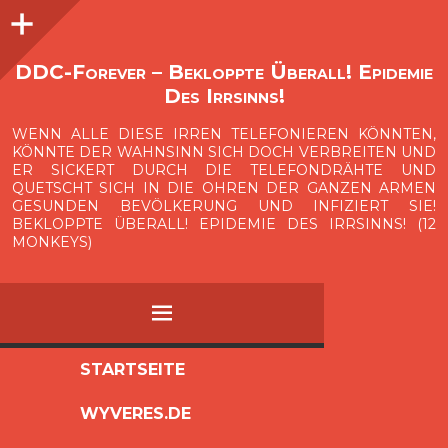
Seitenleiste
O
p
e
n
i
d
e
b
a
s
r
DDC-Forever – Bekloppte Überall! Epidemie
Des Irrsinns!
WENN ALLE DIESE IRREN TELEFONIEREN KÖNNTEN,
KÖNNTE DER WAHNSINN SICH DOCH VERBREITEN UND
ER SICKERT DURCH DIE TELEFONDRÄHTE UND
QUETSCHT SICH IN DIE OHREN DER GANZEN ARMEN
GESUNDEN BEVÖLKERUNG UND INFIZIERT SIE!
BEKLOPPTE ÜBERALL! EPIDEMIE DES IRRSINNS! (12
MONKEYS)
MENÜ
ZUM
STARTSEITE
INHALT
WYVERES.DE
SPRINGEN