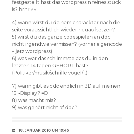
festgestellt hast das wordpress n feines stück
is? hrhr ^^
4) wann wirst du deinem charackter nach die
seite voraussichtlich wieder neuaufsetzen?
5) wirst du das ganze codespielen an ddc
nicht irgendwie vermissen? (vorher:eigencode
– jetz:wordpress)
6) was war das schlimmste das du in den
letzten 14 tagen GEHÖRT hast?
(Politiker/musik/schrille vögel/…)
7) wann gibt es ddc endlich in 3D auf meinen
15“-Display? =D
8) was macht mia?
9) was gehört nicht af ddc?
18. JANUAR 2010 UM 19:45