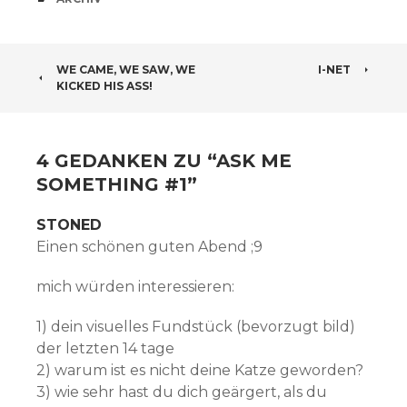
BEITRAGSNAVIGATION
WE CAME, WE SAW, WE
I-NET
KICKED HIS ASS!
4 GEDANKEN ZU “
ASK ME
SOMETHING #1
”
STONED
Einen schönen guten Abend ;9
mich würden interessieren:
1) dein visuelles Fundstück (bevorzugt bild)
der letzten 14 tage
2) warum ist es nicht deine Katze geworden?
3) wie sehr hast du dich geärgert, als du