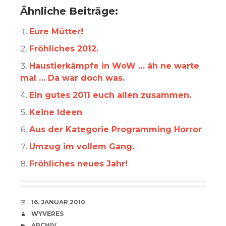
Ähnliche Beiträge:
Eure Mütter!
Fröhliches 2012.
Haustierkämpfe in WoW … äh ne warte
mal … Da war doch was.
Ein gutes 2011 euch allen zusammen.
Keine Ideen
Aus der Kategorie Programming Horror
Umzug im vollem Gang.
Fröhliches neues Jahr!
VERABREDUNG
16. JANUAR 2010
VERFASSER
WYVERES
CATEGORIES
ARCHIV