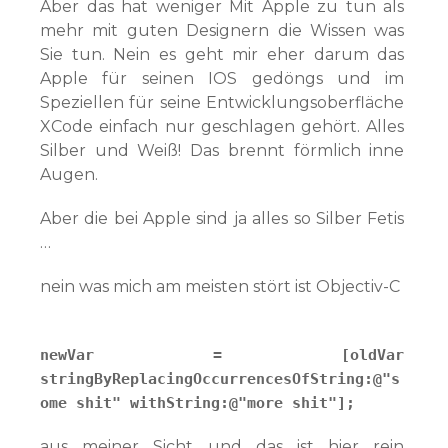
Aber das hat weniger Mit Apple zu tun als
mehr mit guten Designern die Wissen was
Sie tun. Nein es geht mir eher darum das
Apple für seinen IOS gedöngs und im
Speziellen für seine Entwicklungsoberfläche
XCode einfach nur geschlagen gehört. Alles
Silber und Weiß! Das brennt förmlich inne
Augen.
Aber die bei Apple sind ja alles so Silber Fetis
…
nein was mich am meisten stört ist Objectiv-C
newVar = [oldVar
stringByReplacingOccurrencesOfString:@"s
ome shit" withString:@"more shit"];
aus meiner Sicht und das ist hier rein