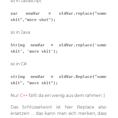
so in Javascript
var newVar = oldVar.replace("some
shit","more shot");
so in Java
String newVar = oldVar.replace('some
shit', 'more shit');
so in C#
string newVar = oldVar.Replace("some
shit", "more shit");
Nur
C++
fällt da ein wenig aus dem rahmen :)
Das Schlüsselwort ist hier Replace also
ersetzen … das kann man sich merken, dass