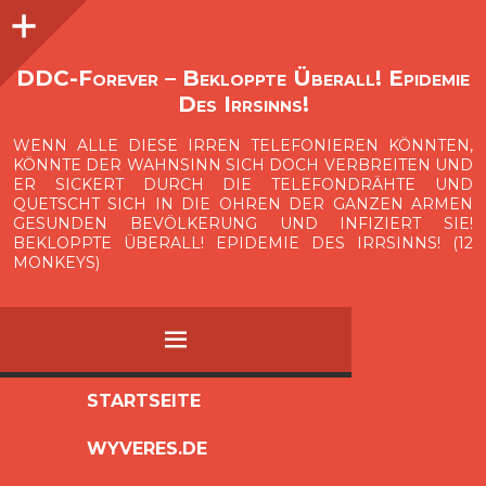
Seitenleiste
O
p
e
n
i
d
e
b
a
s
r
DDC-Forever – Bekloppte Überall! Epidemie
Des Irrsinns!
WENN ALLE DIESE IRREN TELEFONIEREN KÖNNTEN,
KÖNNTE DER WAHNSINN SICH DOCH VERBREITEN UND
ER SICKERT DURCH DIE TELEFONDRÄHTE UND
QUETSCHT SICH IN DIE OHREN DER GANZEN ARMEN
GESUNDEN BEVÖLKERUNG UND INFIZIERT SIE!
BEKLOPPTE ÜBERALL! EPIDEMIE DES IRRSINNS! (12
MONKEYS)
MENÜ
ZUM
STARTSEITE
INHALT
WYVERES.DE
SPRINGEN